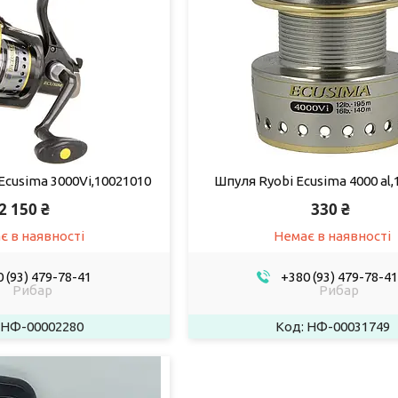
Ecusima 3000Vi,10021010
Шпуля Ryobi Ecusima 4000 al,
2 150 ₴
330 ₴
є в наявності
Немає в наявності
 (93) 479-78-41
+380 (93) 479-78-41
Рибар
Рибар
НФ-00002280
НФ-00031749