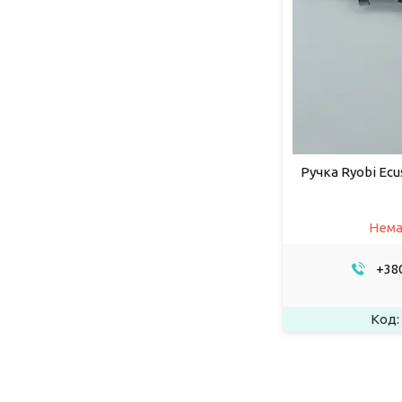
Ручка Ryobi Ecu
Нема
+380