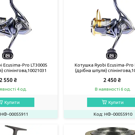
i Ecusima-Pro LT3000S
Котушка Ryobi Ecusima-Pro 
) спінінгова,10021031
(дрібна шпуля) спінінгова,1
2 550 ₴
2 450 ₴
явності 4 од.
В наявності 6 од.
Купити
Купити
НФ-00055911
НФ-00055910