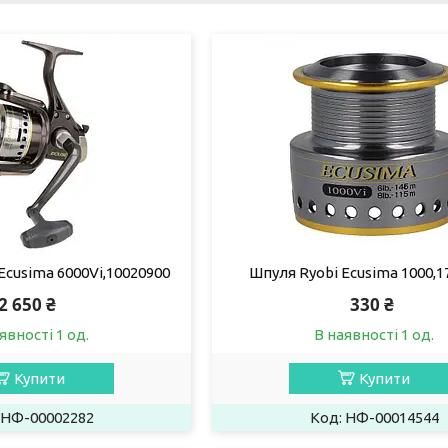
Ecusima 6000Vi,10020900
Шпуля Ryobi Ecusima 1000,1
2 650 ₴
330 ₴
явності 1 од.
В наявності 1 од.
Купити
Купити
НФ-00002282
НФ-00014544