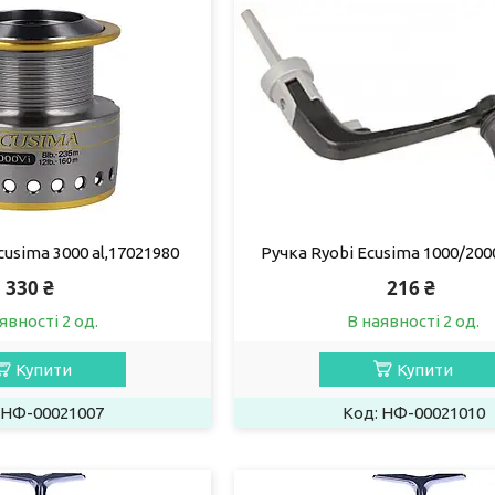
usima 3000 al,17021980
Ручка Ryobi Ecusima 1000/200
330 ₴
216 ₴
явності 2 од.
В наявності 2 од.
Купити
Купити
НФ-00021007
НФ-00021010