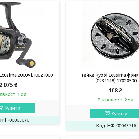
Ecusima 2000Vi,10021000
Гайка Ryobi Ecusima фрик
(0232198),17020500
2 075 ₴
108 ₴
явності 1 од.
В наявності 2 од.
Купити
Купити
НФ-00005070
НФ-00043716