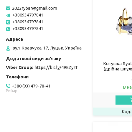
2022rybar@gmail.com
+380934797841
+380934797841
+380934797841
вул. Кравчука, 17, Луцьк, Україна
Котушка Ryob
Viber Groop
https://bit.ly/49EZy2f
(дрібна шпуля
+380 (93) 479-78-41
В на
Рибар