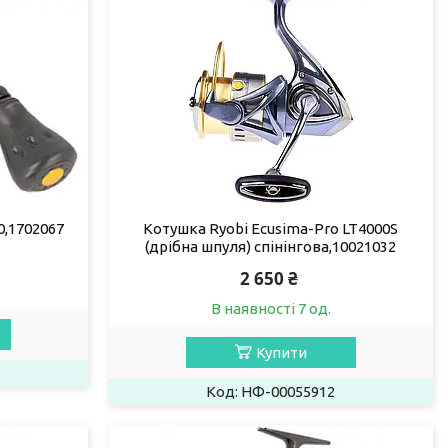
0,1702067
Котушка Ryobi Ecusima-Pro LT4000S
(дрібна шпуля) спінінгова,10021032
2 650 ₴
В наявності 7 од.
Купити
НФ-00055912