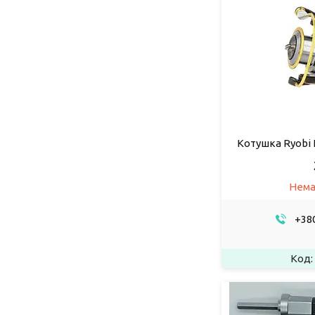
Котушка Ryobi 
Нема
+380