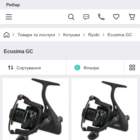
Рибар
Товари та послуги
Котушки
Ryobi
Ecusima GC
Ecusima GC
Сортування
0
Фільтри