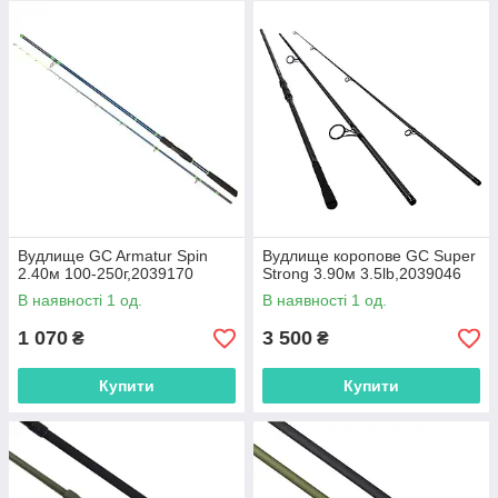
Вудлище GC Armatur Spin
Вудлище коропове GC Super
2.40м 100-250г,2039170
Strong 3.90м 3.5lb,2039046
В наявності 1 од.
В наявності 1 од.
1 070
3 500
₴
₴
Купити
Купити