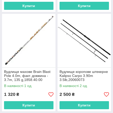
Купити
Купити
Вудлище махове Brain Blast
Вудлище коропове штекерне
Pole 4.0m, факт. довжина -
Kalipso Carpo 3.90m
3.7m, 135 g,1858.40.00
3.5lb,20060073
В наявності 1 од.
В наявності 2 од.
1 320
2 500
₴
₴
Купити
Купити