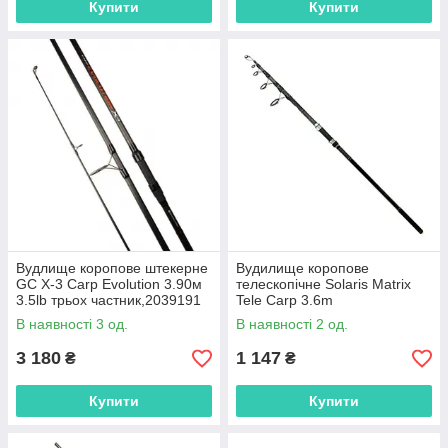
Купити
Купити
Вудлище коропове штекерне
Вудилище коропове
GC X-3 Carp Evolution 3.90м
телескопічне Solaris Matrix
3.5lb трьох частник,2039191
Tele Carp 3.6m
3.5Lb,30.43.81036
В наявності 3 од.
В наявності 2 од.
3 180
1 147
₴
₴
Купити
Купити