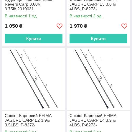
Revers Carp 3.60м
JAGURE CARP E3 3,6 м
3.75lb,2010031
4LBS, P-8273-
360,6976448748481
В наявності 1 од.
В наявності 2 од.
1 050
1 970
₴
₴
Купити
Купити
Спінінг Карповий FEIMA
Спінінг Карповий FEIMA
JAGURE CARP E2 3,9м
JAGURE CARP E4 3,9 м
3.5LBS, P-8272-
4LBS, P-8273-
390,6976448748474
390,6976448748498