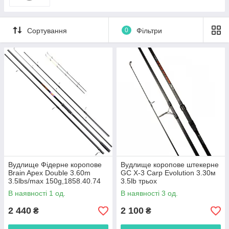
Сортування
0
Фільтри
Вудлище Фідерне коропове
Вудлище коропове штекерне
Brain Apex Double 3.60m
GC X-3 Carp Evolution 3.30м
3.5lbs/max 150g,1858.40.74
3.5lb трьох
приватник,2039192
В наявності 1 од.
В наявності 3 од.
2 440
2 100
₴
₴