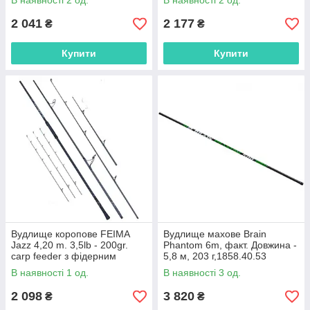
В наявності 2 од.
В наявності 2 од.
2 041
2 177
₴
₴
Купити
Купити
Вудлище коропове FEIMA
Вудлище махове Brain
Jazz 4,20 m. 3,5lb - 200gr.
Phantom 6m, факт. Довжина -
carp feeder з фідерним
5,8 м, 203 г,1858.40.53
хлистом + 3 верш.,Р-8276-
В наявності 1 од.
В наявності 3 од.
420
2 098
3 820
₴
₴