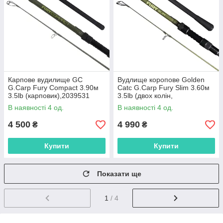
Карпове вудилище GC
Вудлище коропове Golden
G.Carp Fury Compact 3.90м
Catc G.Carp Fury Slim 3.60м
3.5lb (карповик),2039531
3.5lb (двох колін,
професійний),2039540
В наявності 4 од.
В наявності 4 од.
4 500
4 990
₴
₴
Купити
Купити
Показати ще
1
/ 4