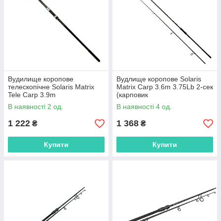
Вудилище коропове
Вудлище коропове Solaris
телескопічне Solaris Matrix
Matrix Carp 3.6m 3.75Lb 2-сек
Tele Carp 3.9m
(карповик
3.5Lb,30.44.81039
професійний).,30.44.83036
В наявності 2 од.
В наявності 4 од.
1 222
1 368
₴
₴
Купити
Купити