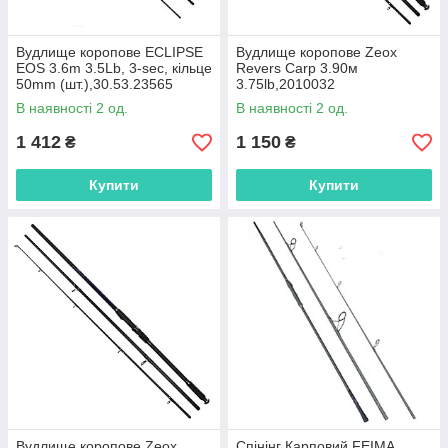
Вудлище коропове ECLIPSE
Вудлище коропове Zeox
EOS 3.6m 3.5Lb, 3-sec, кільце
Revers Carp 3.90м
50mm (шт.),30.53.23565
3.75lb,2010032
В наявності 2 од.
В наявності 2 од.
1 412
1 150
₴
₴
Купити
Купити
Вудлище коропове Zeox
Спінінг Карповий FEIMA