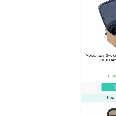
Чохол для 2-х 
BOX Larg
В на