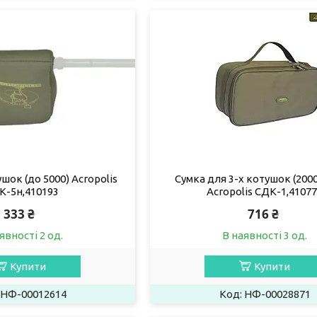
шок (до 5000) Acropolis
Сумка для 3-х котушок (2000
К-5н,410193
Acropolis СДК-1,4107
333 ₴
716 ₴
явності 2 од.
В наявності 3 од.
Купити
Купити
НФ-00012614
НФ-00028871