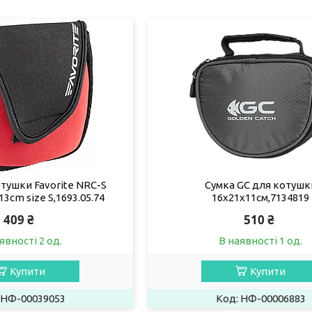
тушки Favorite NRC-S
Сумка GC для котушк
3cm size S,1693.05.74
16x21x11см,7134819
409 ₴
510 ₴
явності 2 од.
В наявності 1 од.
Купити
Купити
НФ-00039053
НФ-00006883