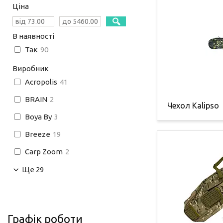
Ціна
В наявності
Так
90
Виробник
Acropolis
41
BRAIN
2
Чехол Kalipso
Boya By
3
Breeze
19
Carp Zoom
2
Ще 29
Графік роботи