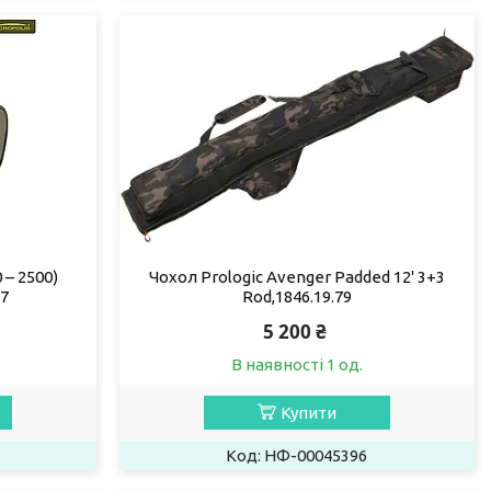
 – 2500)
Чохол Prologic Avenger Padded 12' 3+3
77
Rod,1846.19.79
5 200 ₴
В наявності 1 од.
Купити
НФ-00045396