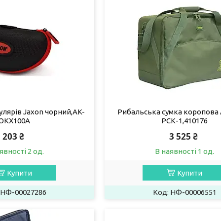
улярів Jaxon чорний,AK-
Рибальська сумка коропова 
OKX100A
РСК-1,410176
203 ₴
3 525 ₴
явності 2 од.
В наявності 1 од.
Купити
Купити
НФ-00027286
НФ-00006551