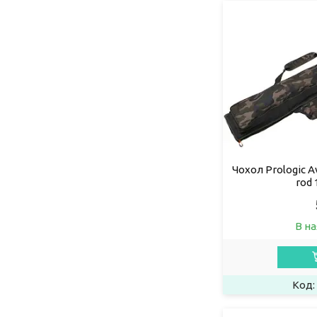
Чохол Prologic A
rod 
В на