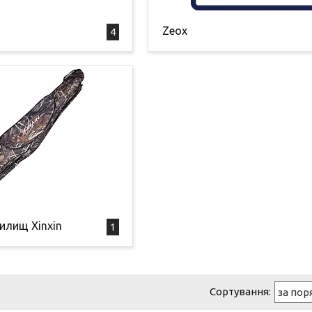
Zeox
4
илищ Xinxin
1