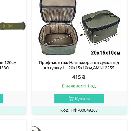
ів 120см
Проф-монтаж Напівжорстка сумка під
1330
котушку L - 20x15x10см,AMN12255
415 ₴
В наявності 1 од.
Купити
НФ-00049263