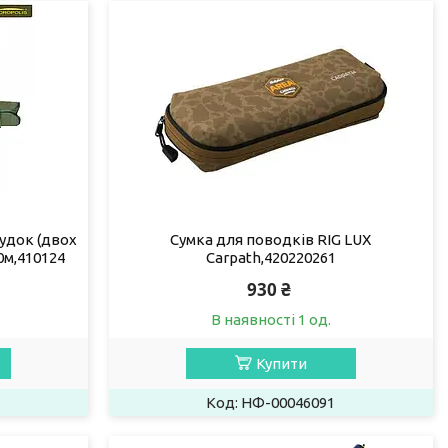
удок (двох
Сумка для поводків RIG LUX
0м,410124
Carpath,420220261
930 ₴
В наявності 1 од.
Купити
НФ-00046091