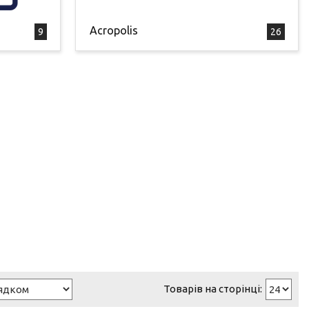
Acropolis
9
26