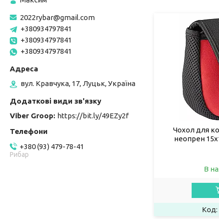
2022rybar@gmail.com
+380934797841
+380934797841
+380934797841
вул. Кравчука, 17, Луцьк, Україна
Viber Groop
https://bit.ly/49EZy2f
Чохол для ко
неопрен 15x1
+380 (93) 479-78-41
Рибар
В на