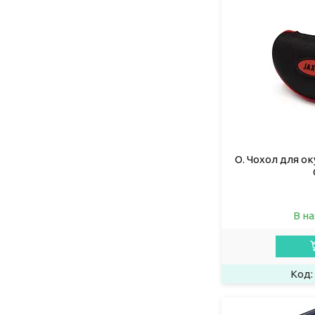
О. Чохол для ок
В на