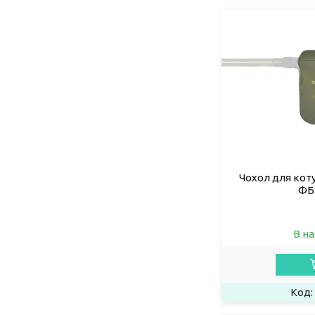
Чохол для коту
ФБ
В на