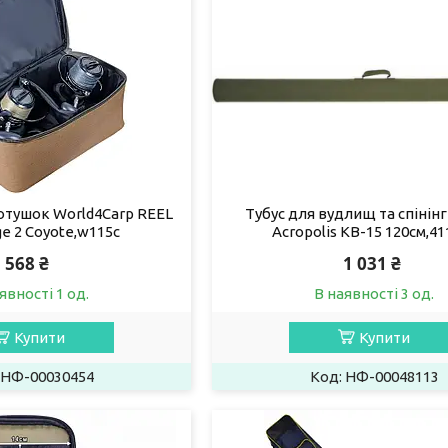
котушок World4Carp REEL
Тубус для вудлищ та спінінг
e 2 Coyote,w115c
Acropolis КВ-15 120см,41
568 ₴
1 031 ₴
явності 1 од.
В наявності 3 од.
Купити
Купити
НФ-00030454
НФ-00048113