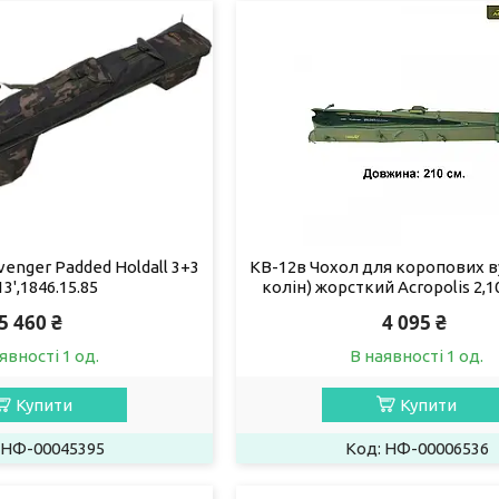
venger Padded Holdall 3+3
КВ-12в Чохол для коропових в
13',1846.15.85
колін) жорсткий Acropolis 2,1
5 460 ₴
4 095 ₴
явності 1 од.
В наявності 1 од.
Купити
Купити
НФ-00045395
НФ-00006536