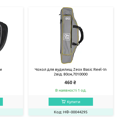
и
Чохол для вудилищ Zeox Basic Reel-In
2від. 80см,7010000
460 ₴
В наявності 1 од.
Купити
НФ-00044295