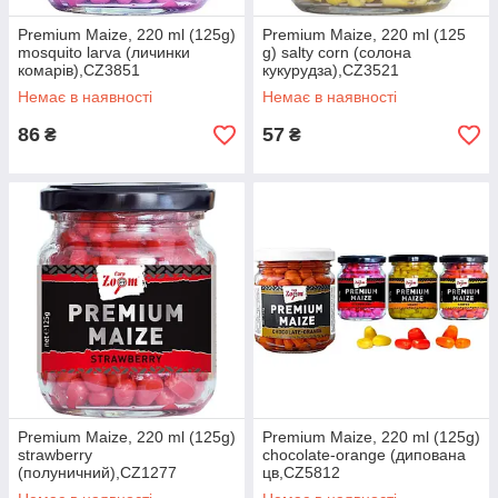
Premium Maize, 220 ml (125g)
Premium Maize, 220 ml (125
mosquito larva (личинки
g) salty corn (солона
комарів),CZ3851
кукурудза),CZ3521
Немає в наявності
Немає в наявності
86
57
₴
₴
Premium Maize, 220 ml (125g)
Premium Maize, 220 ml (125g)
strawberry
chocolate-orange (дипована
(полуничний),CZ1277
цв,CZ5812