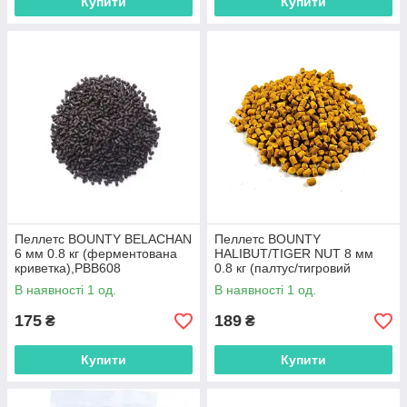
Купити
Купити
Пеллетс BOUNTY BELACHAN
Пеллетс BOUNTY
6 мм 0.8 кг (ферментована
HALIBUT/TIGER NUT 8 мм
криветка),PBB608
0.8 кг (палтус/тигровий
горіх),PBHT808
В наявності 1 од.
В наявності 1 од.
175
189
₴
₴
Купити
Купити