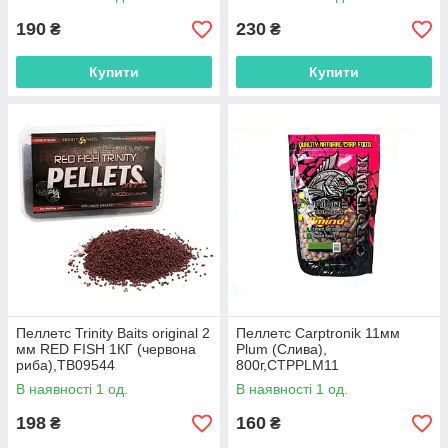
(500г),CTMPMCR
190
230
₴
₴
Купити
Купити
Пеллетс Trinity Baits original 2
Пеллетс Carptronik 11мм
мм RED FISH 1КГ (червона
Plum (Слива),
риба),ТВ09544
800г,CTPPLM11
В наявності 1 од.
В наявності 1 од.
198
160
₴
₴