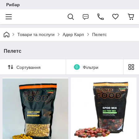
Рибар
Товари та послуги
Адер Карп
Пелетс
Пелетс
Сортування
0
Фільтри