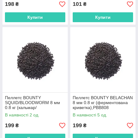
198
101
₴
₴
Купити
Купити
Пеллетс BOUNTY
Пеллетс BOUNTY BELACHAN
SQUID/BLOODWORM 8 мм
8 мм 0.8 кг (ферментована
0.8 кг (кальмар/
криветка),PBB808
мотиль),PBSB808
В наявності 2 од.
В наявності 5 од.
199
199
₴
₴