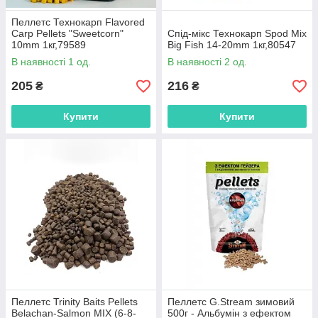
Пеллетс Технокарп Flavored
Carp Pellets "Sweetcorn"
Спід-мікс Технокарп Spod Mix
10mm 1кг,79589
Big Fish 14-20mm 1кг,80547
В наявності 1 од.
В наявності 2 од.
205
216
₴
₴
Купити
Купити
Пеллетс Trinity Baits Pellets
Пеллетс G.Stream зимовий
Belachan-Salmon MIX (6-8-
500г - Альбумін з ефектом