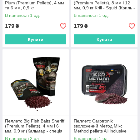
Plum (Premium Pellets), 4 мм
(Premium Pellets), 8 мм і 12
та 6 мм, 0,9 кг
мм, 0,9 кг Krill - Squid (Криль -
(слива),БФБпел031
Кальмар,БФБпел002
В наявності 1 од.
В наявності 1 од.
179
179
₴
₴
Купити
Купити
Пеллетс Big Fish Baits Sheriff
Пеллетс Carptronik
(Premium Pellets), 4 мм і 6
зволожений Метод Мікс
мм, 0,9 кг (Кальмар - спеція
Method pellets All inclusive
Робін Ред),БФБпел007
(Монстер краб)
В наявності 2 од.
В наявності 1 од.