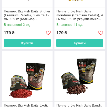
Пеллетс Big Fish Baits Shuher
Пеллетс Big Fish Baits
(Premium Pellets), 8 мм та 12
monAmur (Premium Pellets), 4
мм, 0,9 кг (Кальмар -
і 6 мм, 0,9 кг (Фрукти-ваніль-
Скрпекс),БФБпел014
очерет),БФБпел019
В наявності 2 од.
В наявності 1 од.
179
179
₴
₴
Купити
Купити
Пеллетс Big Fish Baits Exotic
Пеллетс Big Fish Baits Bandit