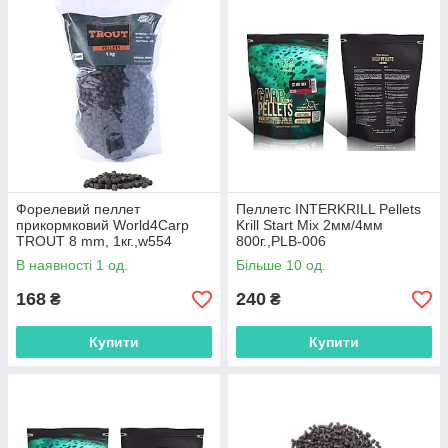
Форелевий пеллет
Пеллетс INTERKRILL Pellets
прикормковий World4Carp
Krill Start Mix 2мм/4мм
TROUT 8 mm, 1кг.,w554
800г.,PLB-006
В наявності 1 од.
Більше 10 од.
168
240
₴
₴
Купити
Купити