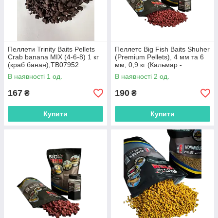
Пеллети Trinity Baits Pellets
Пеллетс Big Fish Baits Shuher
Crab banana MIX (4-6-8) 1 кг
(Premium Pellets), 4 мм та 6
(краб банан),TB07952
мм, 0,9 кг (Кальмар -
Скрпекс),БФБпел013
В наявності 1 од.
В наявності 2 од.
167
190
₴
₴
Купити
Купити