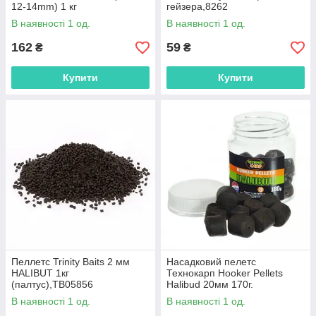
12-14mm) 1 кг
гейзера,8262
(ферментована криветка-
В наявності 1 од.
В наявності 1 од.
Лосось,ТВ07780
162
59
₴
₴
Купити
Купити
Пеллетс Trinity Baits 2 мм
Насадковий пелетс
HALIBUT 1кг
Технокарп Hooker Pellets
(палтус),ТВ05856
Halibud 20мм 170г.
(Палтус),79654
В наявності 1 од.
В наявності 1 од.