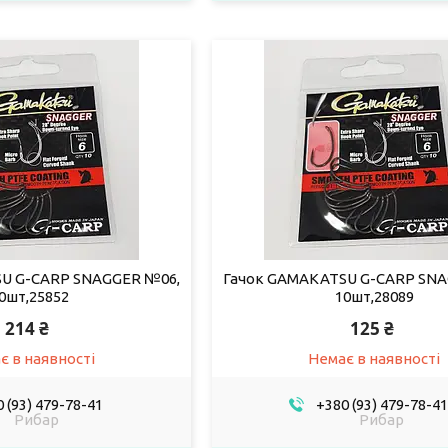
U G-CARP SNAGGER №06,
Гачок GAMAKATSU G-CARP SNA
0шт,25852
10шт,28089
214 ₴
125 ₴
є в наявності
Немає в наявності
 (93) 479-78-41
+380 (93) 479-78-41
Рибар
Рибар