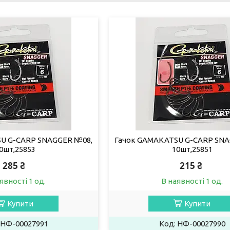
U G-CARP SNAGGER №08,
Гачок GAMAKATSU G-CARP SNA
0шт,25853
10шт,25851
285 ₴
215 ₴
явності 1 од.
В наявності 1 од.
Купити
Купити
НФ-00027991
НФ-00027990