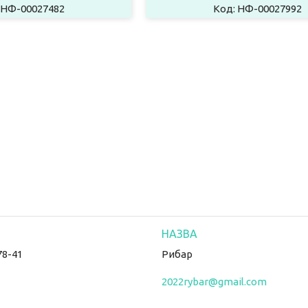
НФ-00027482
НФ-00027992
78-41
Рибар
2022rybar@gmail.com