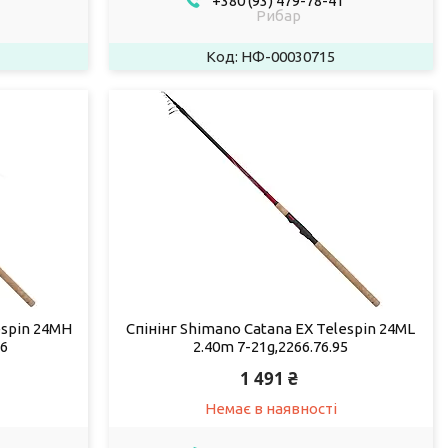
+380 (93) 479-78-41
Рибар
НФ-00030715
espin 24MH
Спінінг Shimano Catana EX Telespin 24ML
96
2.40m 7-21g,2266.76.95
1 491 ₴
Немає в наявності