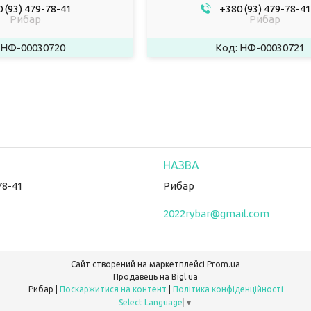
 (93) 479-78-41
+380 (93) 479-78-41
Рибар
Рибар
НФ-00030720
НФ-00030721
78-41
Рибар
2022rybar@gmail.com
Сайт створений на маркетплейсі
Prom.ua
Продавець на Bigl.ua
Рибар |
Поскаржитися на контент
|
Політика конфіденційності
Select Language
▼