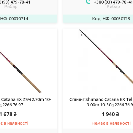
 (93) 479-78-41
+380 (93) 479-78-41
Рибар
Рибар
НФ-00030714
НФ-00030719
 Catana EX 27M 2.70m 10-
Спінінг Shimano Catana EX Tel
g,2266.76.97
3.00m 10-30g,2266.76.
1 678 ₴
1 940 ₴
є в наявності
Немає в наявності