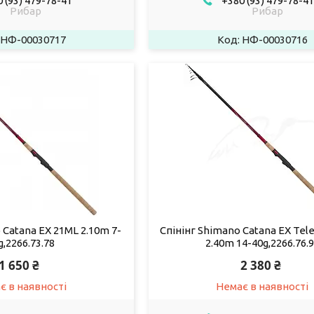
 (93) 479-78-41
+380 (93) 479-78-41
Рибар
Рибар
НФ-00030717
НФ-00030716
 Catana EX 21ML 2.10m 7-
Спінінг Shimano Catana EX Tel
g,2266.73.78
2.40m 14-40g,2266.76.
1 650 ₴
2 380 ₴
є в наявності
Немає в наявності