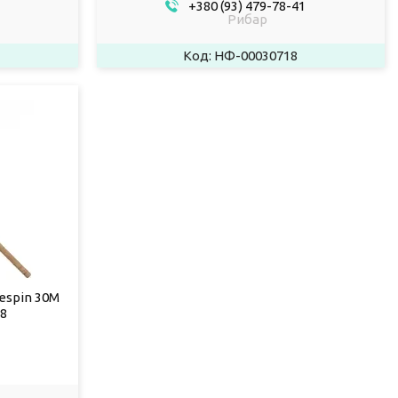
+380 (93) 479-78-41
Рибар
НФ-00030718
espin 30M
98