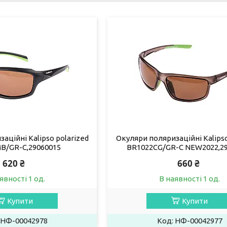
аційні Kalipso polarized
Окуляри поляризаційні Kalipso
B/GR-C,29060015
BR1022CG/GR-C NEW2022,2
620 ₴
660 ₴
явності 1 од.
В наявності 1 од.
Купити
Купити
НФ-00042978
НФ-00042977