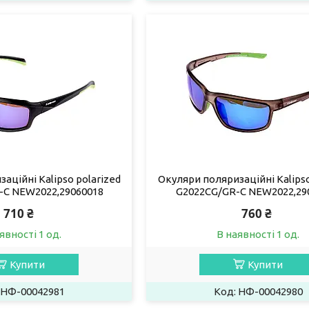
аційні Kalipso polarized
Окуляри поляризаційні Kalipso
-C NEW2022,29060018
G2022CG/GR-C NEW2022,29
710 ₴
760 ₴
явності 1 од.
В наявності 1 од.
Купити
Купити
НФ-00042981
НФ-00042980