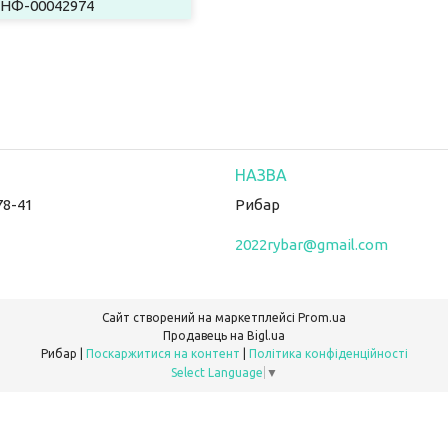
НФ-00042974
78-41
Рибар
2022rybar@gmail.com
Сайт створений на маркетплейсі
Prom.ua
Продавець на Bigl.ua
Рибар |
Поскаржитися на контент
|
Політика конфіденційності
Select Language
▼