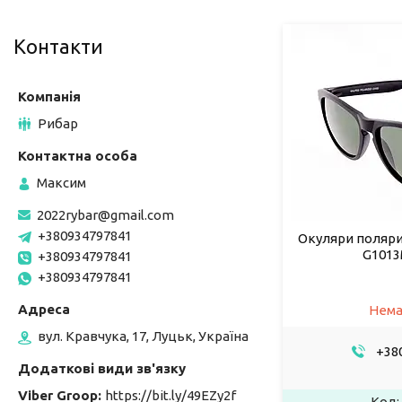
Контакти
Рибар
Максим
2022rybar@gmail.com
+380934797841
Окуляри поляриз
G1013
+380934797841
+380934797841
Нема
вул. Кравчука, 17, Луцьк, Україна
+380
Viber Groop
https://bit.ly/49EZy2f