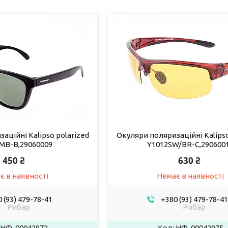
аційні Kalipso polarized
Окуляри поляризаційні Kalipso
MB-B,29060009
Y1012SW/BR-C,290600
450 ₴
630 ₴
є в наявності
Немає в наявності
 (93) 479-78-41
+380 (93) 479-78-41
Рибар
Рибар
НФ-00042972
НФ-00042975