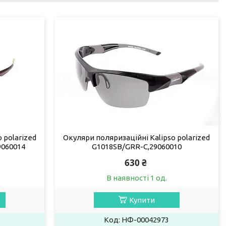
 polarized
Окуляри поляризаційні Kalipso polarized
9060014
G1018SB/GRR-C,29060010
630 ₴
В наявності 1 од.
Купити
НФ-00042973