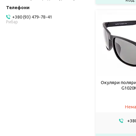
+380 (93) 479-78-41
Рибар
Окуляри поляриз
G1020
Нема
+380