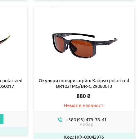
 polarized
Окуляри поляризаційні Kalipso polarized
060017
BR1021MG/BR-C,29060013
880 ₴
Немає в наявності
+380 (93) 479-78-41
Рибар
НФ-00042976