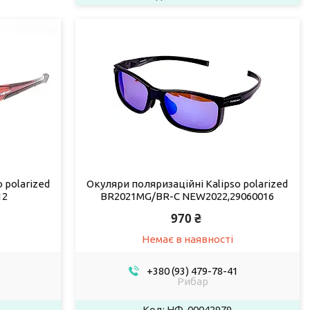
 polarized
Окуляри поляризаційні Kalipso polarized
12
BR2021MG/BR-C NEW2022,29060016
970 ₴
Немає в наявності
+380 (93) 479-78-41
Рибар
НФ-00042979