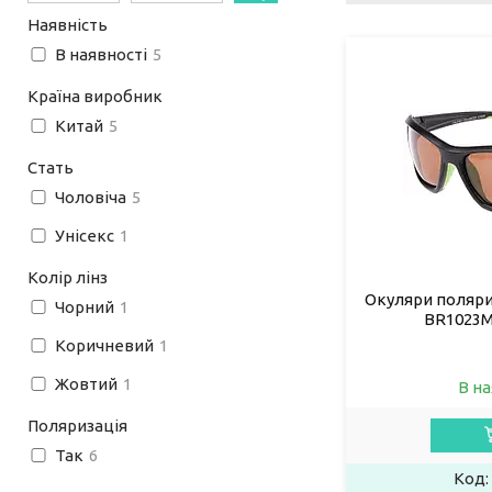
Наявність
В наявності
5
Країна виробник
Китай
5
Стать
Чоловіча
5
Унісекс
1
Колір лінз
Окуляри поляриз
Чорний
1
BR1023M
Коричневий
1
Жовтий
1
В на
Поляризація
Так
6