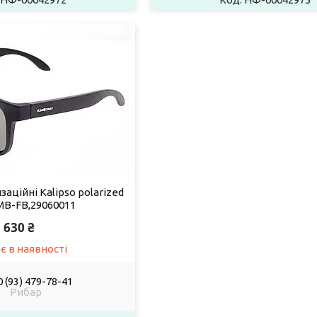
аційні Kalipso polarized
MB-FB,29060011
630 ₴
є в наявності
 (93) 479-78-41
Рибар