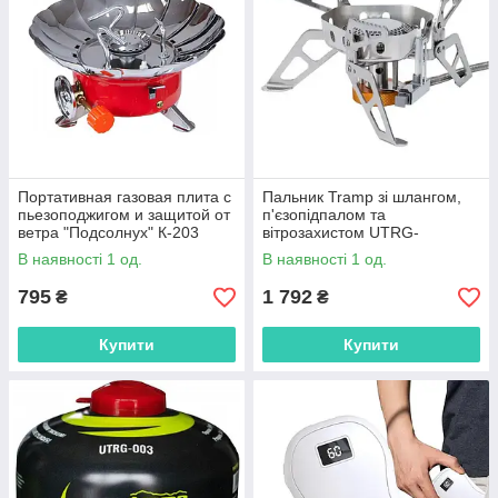
Портативная газовая плита с
Пальник Tramp зі шлангом,
пьезоподжигом и защитой от
п'єзопідпалом та
ветра "Подсолнух" К-203
вітрозахистом UTRG-
046,UTRG-046
В наявності 1 од.
В наявності 1 од.
795
1 792
₴
₴
Купити
Купити