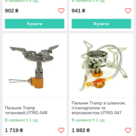
В наявності 4 од.
В наявності 4 од.
902
941
₴
₴
Купити
Купити
Пальник Tramp зі шлангом,
Пальник Tramp
п'єзопідпалом та
титановий,UTRG-048
вітрозахистом,UTRG-047
В наявності 1 од.
В наявності 1 од.
1 719
1 682
₴
₴