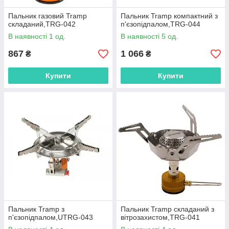
Пальник газовий Tramp
Пальник Tramp компактний з
складаний,TRG-042
п'єзопідпалом,TRG-044
В наявності 1 од.
В наявності 5 од.
867
1 066
₴
₴
Купити
Купити
Пальник Tramp з
Пальник Tramp складаний з
п'єзопідпалом,UTRG-043
вітрозахистом,TRG-041