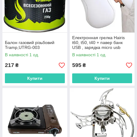
Електронная грелка Hairis
Балон газовий різьбовий
t60, t50, t40 + павер банк
Tramp,UTRG-003
USB , зарядка micro usb
В наявності 1 од.
В наявності 1 од.
217
595
₴
₴
Купити
Купити