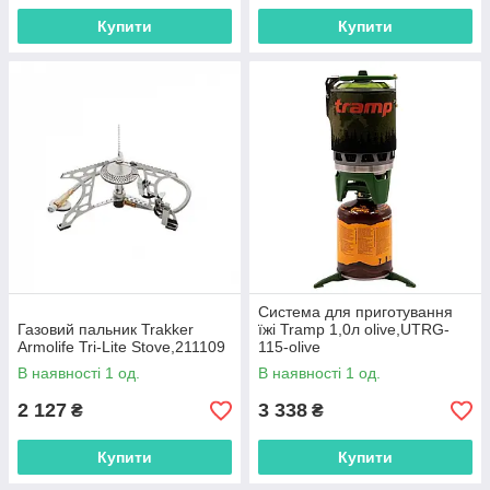
Купити
Купити
Система для приготування
Газовий пальник Trakker
їжі Tramp 1,0л olive,UTRG-
Armolife Tri-Lite Stove,211109
115-olive
В наявності 1 од.
В наявності 1 од.
2 127
3 338
₴
₴
Купити
Купити