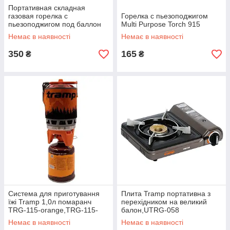
Портативная складная
газовая горелка с
Горелка с пьезоподжигом
пьезоподжигом под баллон
Multi Purpose Torch 915
Kovar K-202
Немає в наявності
Немає в наявності
350
165
₴
₴
Система для приготування
Плита Tramp портативна з
їжі Tramp 1,0л помаранч
перехідником на великий
TRG-115-orange,TRG-115-
балон,UTRG-058
orange
Немає в наявності
Немає в наявності