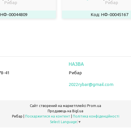
Рибар
Рибар
НФ-00044809
НФ-00045167
78-41
Рибар
2022rybar@gmail.com
Сайт створений на маркетплейсі
Prom.ua
Продавець на Bigl.ua
Рибар |
Поскаржитися на контент
|
Політика конфіденційності
Select Language
▼