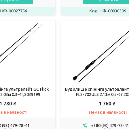
НФ-00027756
НФ-00038339
нга ультралайт GC Flick
Вудилище спінінга ультралайт 
2.03м 0.3-4г,2039199
FLS-702ULS 2.13м 0.5-6г,2
1 780 ₴
1 760 ₴
є в наявності
Немає в наявності
 (93) 479-78-41
+380 (93) 479-78-41