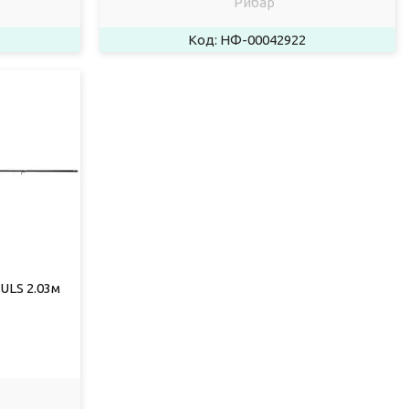
Рибар
НФ-00042922
2ULS 2.03м