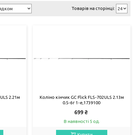
2ULS 2.21м
Коліно кінчик GC Flick FLS-702ULS 2.13м
0.5-6г 1-е,1739100
699 ₴
В наявності 5 од.
Купити