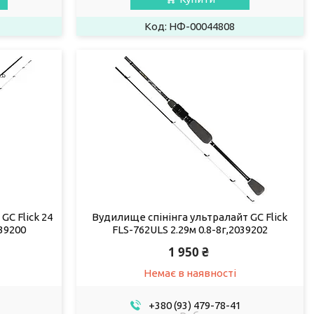
НФ-00044808
GC Flick 24
Вудилище спінінга ультралайт GC Flick
039200
FLS-762ULS 2.29м 0.8-8г,2039202
1 950 ₴
Немає в наявності
+380 (93) 479-78-41