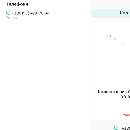
+380 (93) 479-78-41
Рибар
Коліно кінчик G
0.8-
Нема
+380