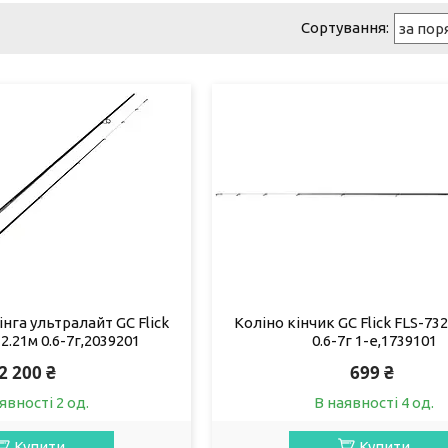
нга ультралайт GC Flick
Коліно кінчик GC Flick FLS-73
2.21м 0.6-7г,2039201
0.6-7г 1-е,1739101
2 200 ₴
699 ₴
явності 2 од.
В наявності 4 од.
Купити
Купити