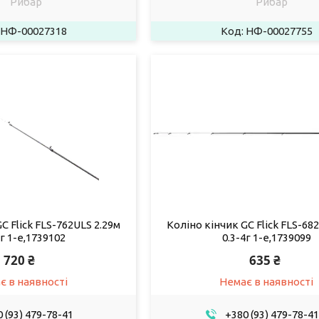
Рибар
Рибар
НФ-00027318
НФ-00027755
C Flick FLS-762ULS 2.29м
Коліно кінчик GC Flick FLS-68
8г 1-е,1739102
0.3-4г 1-е,1739099
720 ₴
635 ₴
є в наявності
Немає в наявності
 (93) 479-78-41
+380 (93) 479-78-41