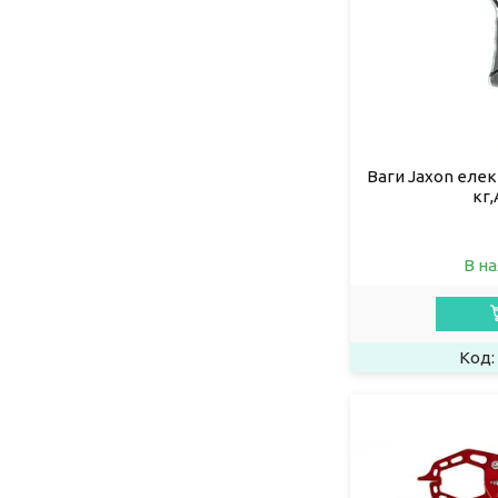
Ваги Jaxon еле
кг
В на