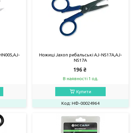
HN005,AJ-
Ножиці Jaxon рибальські AJ-NS17A,AJ-
NS17A
196 ₴
В наявності 1 од.
Купити
НФ-00024964