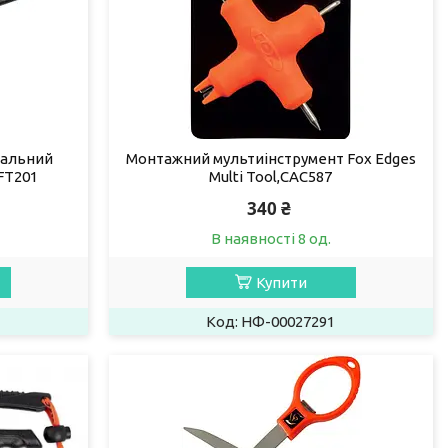
нальний
Монтажний мультиінструмент Fox Edges
FT201
Multi Tool,CAC587
340 ₴
В наявності 8 од.
Купити
НФ-00027291