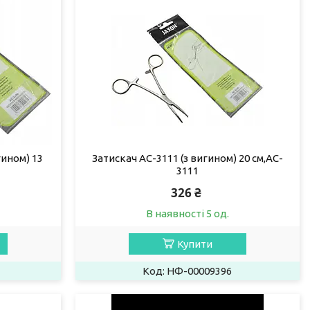
гином) 13
Затискач АС-3111 (з вигином) 20 см,AC-
3111
326 ₴
В наявності 5 од.
Купити
НФ-00009396