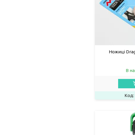
Ножиці Drag
В на