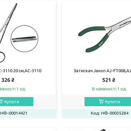
-3110 20 см,AC-3110
Затискач Jaxon AJ-FT008,A
326 ₴
521 ₴
явності 1 од.
В наявності 1 од.
Купити
Купити
НФ-00014421
НФ-00035284