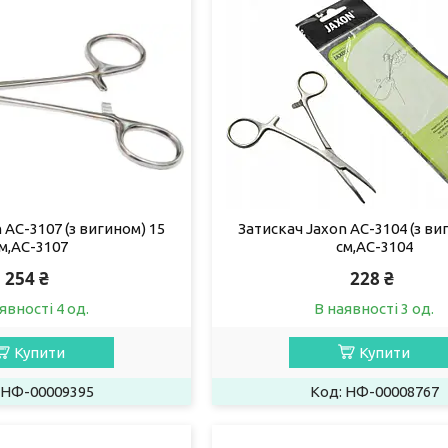
 AC-3107 (з вигином) 15
Затискач Jaxon AC-3104 (з ви
м,AC-3107
см,AC-3104
254 ₴
228 ₴
явності 4 од.
В наявності 3 од.
Купити
Купити
НФ-00009395
НФ-00008767