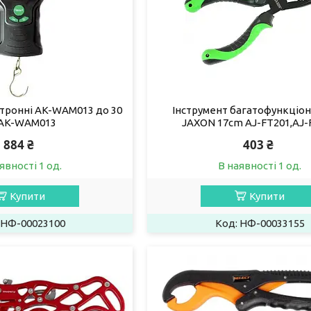
ктронні AK-WAM013 до 30
Інструмент багатофункціо
,AK-WAM013
JAXON 17cm AJ-FT201,AJ-
884 ₴
403 ₴
явності 1 од.
В наявності 1 од.
Купити
Купити
НФ-00023100
НФ-00033155