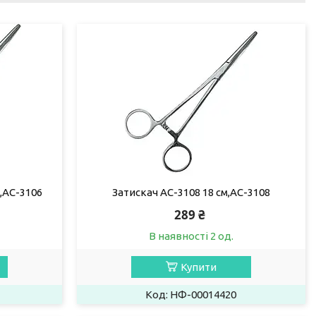
м,AC-3106
Затискач AC-3108 18 см,AC-3108
289 ₴
В наявності 2 од.
Купити
НФ-00014420