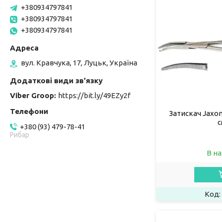
+380934797841
+380934797841
+380934797841
вул. Кравчука, 17, Луцьк, Україна
Viber Groop
https://bit.ly/49EZy2f
Затискач Jaxon
с
+380 (93) 479-78-41
Рибар
В на