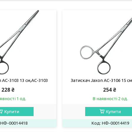
 AC-3103 13 см,AC-3103
Затискач Jaxon AC-3106 15 с
228 ₴
254 ₴
явності 1 од.
В наявності 2 од.
Купити
Купити
НФ-00014418
НФ-00014419