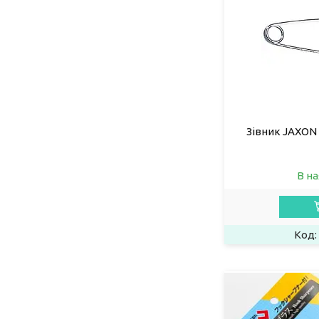
Зівник JAXON 
В на