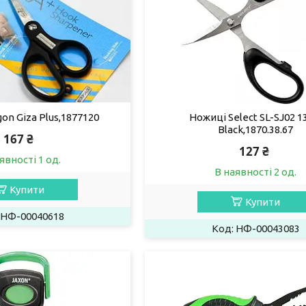
on Giza Plus,1877120
Ножиці Select SL-SJ02 
Black,1870.38.67
167 ₴
127 ₴
явності 1 од.
В наявності 2 од.
Купити
Купити
НФ-00040618
НФ-00043083