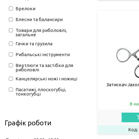
Брелоки
Блесни та балансири
Товари для риболовлі,
загальне
Гачки та грузила
Рибальські інструменти
Вертлюги та застібки для
риболовлі
Канцелярські ножі і ножиці
Затискач Jaxon
Пасатижі, плоскогубці,
тонкогубці
В на
Графік роботи