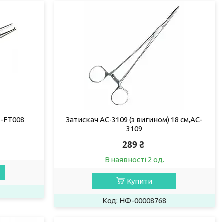
J-FT008
Затискач AC-3109 (з вигином) 18 см,AC-
3109
289 ₴
В наявності 2 од.
Купити
НФ-00008768