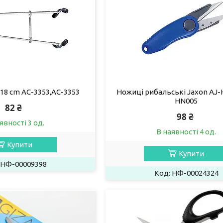
18 cm AC-3353,AC-3353
Ножиці рибальські Jaxon AJ-
HN005
82 ₴
98 ₴
явності 3 од.
В наявності 4 од.
Купити
Купити
НФ-00009398
НФ-00024324