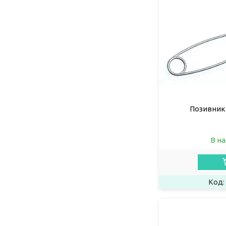
Позивник
В на