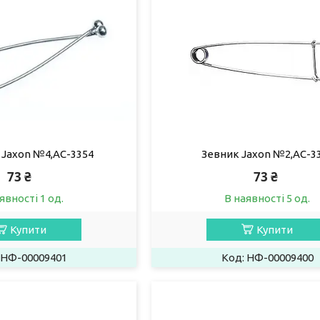
 Jaxon №4,AC-3354
Зевник Jaxon №2,AC-3
73 ₴
73 ₴
явності 1 од.
В наявності 5 од.
Купити
Купити
НФ-00009401
НФ-00009400