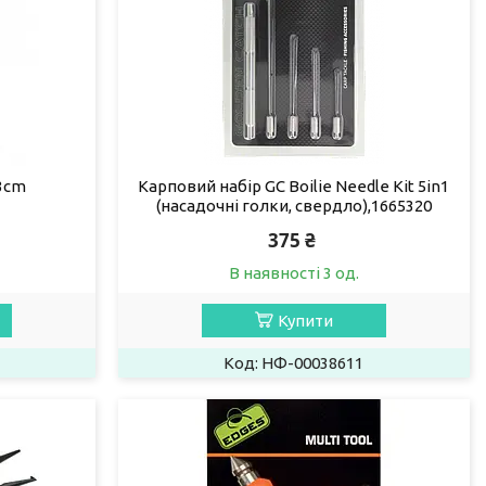
13cm
Карповий набір GC Boilie Needle Kit 5in1
(насадочні голки, свердло),1665320
375 ₴
В наявності 3 од.
Купити
НФ-00038611