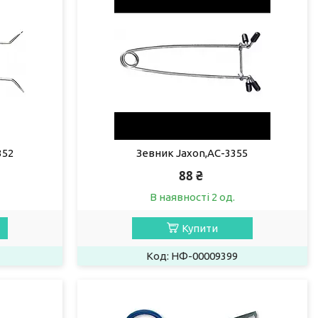
352
Зевник Jaxon,AC-3355
88 ₴
В наявності 2 од.
Купити
НФ-00009399