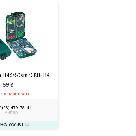
 114 9/6/3cm *5,RH-114
59 ₴
є в наявності
 (93) 479-78-41
Рибар
НФ-00043114