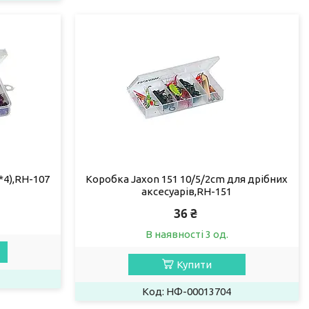
*4),RH-107
Коробка Jaxon 151 10/5/2cm для дрібних
аксесуарів,RH-151
36 ₴
В наявності 3 од.
Купити
НФ-00013704