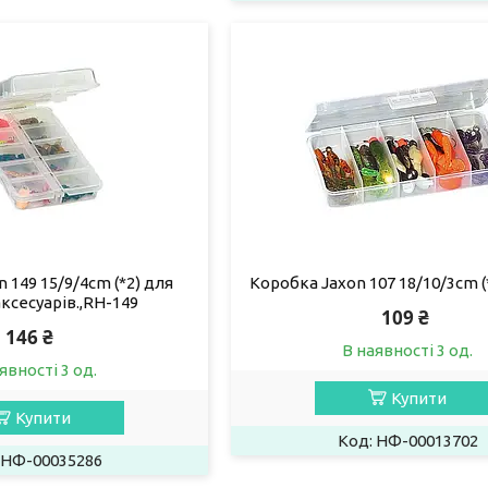
 149 15/9/4cm (*2) для
Коробка Jaxon 107 18/10/3cm (
ксесуарів.,RH-149
109 ₴
146 ₴
В наявності 3 од.
явності 3 од.
Купити
Купити
НФ-00013702
НФ-00035286