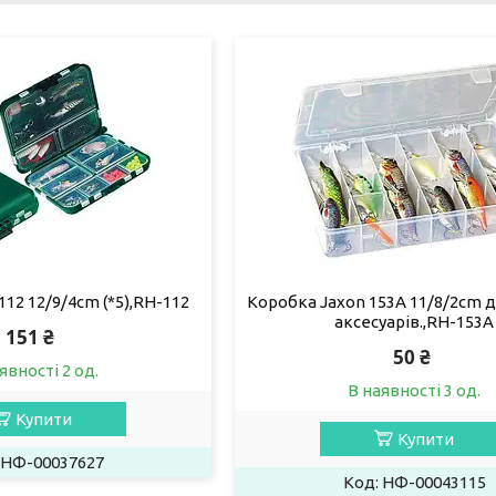
12 12/9/4cm (*5),RH-112
Коробка Jaxon 153A 11/8/2cm д
аксесуарів.,RH-153A
151 ₴
50 ₴
явності 2 од.
В наявності 3 од.
Купити
Купити
НФ-00037627
НФ-00043115