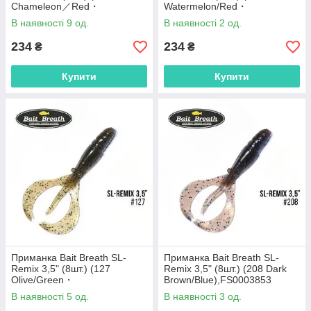
Chameleon／Red・
Watermelon/Red・
seed),FS0011488
Seed),FS0003839
В наявності 9 од.
В наявності 2 од.
234
234
₴
₴
Купити
Купити
Приманка Bait Breath SL-
Приманка Bait Breath SL-
Remix 3,5" (8шт.) (127
Remix 3,5" (8шт.) (208 Dark
Olive/Green・
Brown/Blue),FS0003853
Seed),FS0002940
В наявності 5 од.
В наявності 3 од.