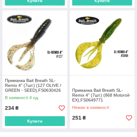
Купити
Купити
Приманка Bait Breath SL-
Remix 4" (7шт.) (127 OLIVE /
GREEN・SEED),FS0630426
Приманка Bait Breath SL-
Remix 4" (7шт.) (868 Motoroil-
В наявності 4 од.
EX),FS0649771
234
Немає в наявності
₴
251
₴
Купити