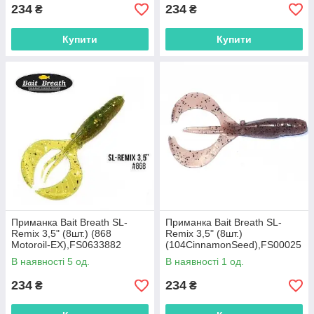
234
234
₴
₴
Купити
Купити
Приманка Bait Breath SL-
Приманка Bait Breath SL-
Remix 3,5" (8шт.) (868
Remix 3,5" (8шт.)
Motoroil-EX),FS0633882
(104CinnamonSeed),FS00025
04
В наявності 5 од.
В наявності 1 од.
234
234
₴
₴