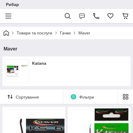
Рибар
Товари та послуги
Гачки
Maver
Maver
Katana
Сортування
0
Фільтри