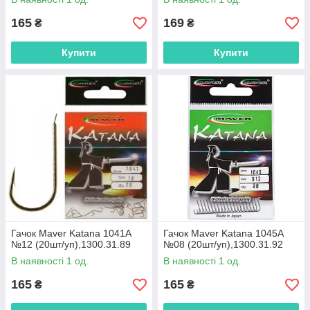
165
169
₴
₴
Купити
Купити
Гачок Maver Katana 1041A
Гачок Maver Katana 1045A
№12 (20шт/уп),1300.31.89
№08 (20шт/уп),1300.31.92
В наявності 1 од.
В наявності 1 од.
165
165
₴
₴