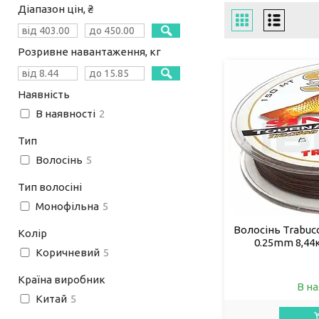
Діапазон цін, ₴
Розривне навантаження, кг
Наявність
В наявності
2
Тип
Волосінь
5
Тип волосіні
Монофільна
5
Волосінь Trabucc
Колір
0.25mm 8,44к
Коричневий
5
Країна виробник
В на
Китай
5