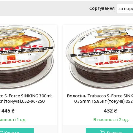
o S-Force SINKING 300mt.
Волосінь Trabucco S-Force SIN
г (тонуча),052-96-250
0.35mm 15,85кг (тонуча),052
445 ₴
432 ₴
явності 1 од.
В наявності 2 од.
Купити
Купити