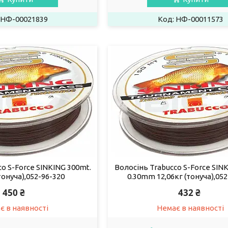
НФ-00021839
НФ-00011573
o S-Force SINKING 300mt.
Волосінь Trabucco S-Force SIN
онуча),052-96-320
0.30mm 12,06кг (тонуча),052
450 ₴
432 ₴
є в наявності
Немає в наявності