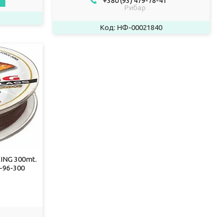
+380 (93) 479-78-41
Рибар
НФ-00021840
KING 300mt.
-96-300