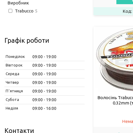
Виробник
Trabucco
5
Графік роботи
Понеділок
09:00
19:00
Вівторок
09:00
19:00
Середа
09:00
19:00
Четвер
09:00
19:00
Пʼятниця
09:00
19:00
Волосінь Trabucc
Субота
09:00
19:00
0.32mm (т
Неділя
09:00
16:00
Нема
Контакти