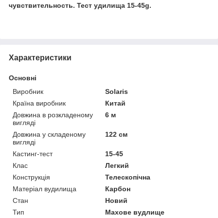
чувствительность. Тест удилища 15-45g.
Характеристики
Основні
Виробник
Solaris
Країна виробник
Китай
Довжина в розкладеному
6 м
вигляді
Довжина у складеному
122 см
вигляді
Кастинг-тест
15-45
Клас
Легкий
Конструкція
Телескопічна
Матеріал вудилища
Карбон
Стан
Новий
Тип
Махове вудлище