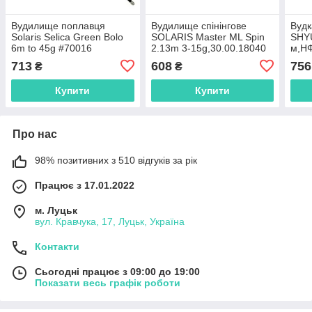
Вудилище поплавця
Вудилище спінінгове
Вудк
Solaris Selica Green Bolo
SOLARIS Master ML Spin
SHY
6m to 45g #70016
2.13m 3-15g,30.00.18040
м,Н
(шт.),30.58.24070
713
608
756
₴
₴
Купити
Купити
Про нас
98% позитивних з 510 відгуків за рік
Працює з 17.01.2022
м. Луцьк
вул. Кравчука, 17, Луцьк, Україна
Контакти
Сьогодні працює з 09:00 до 19:00
Показати весь графік роботи