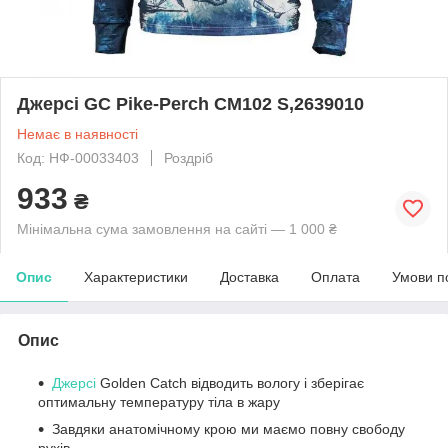
Джерсі GC Pike-Perch CM102 S,2639010
Немає в наявності
Код: НФ-00033403
Роздріб
933
₴
Мінімальна сума замовлення на сайті — 1 000 ₴
Опис
Характеристики
Доставка
Оплата
Умови п
Опис
Джерсі
Golden Catch відводить вологу і зберігає
оптимальну температуру тіла в жару
Завдяки анатомічному крою ми маємо повну свободу
рухів