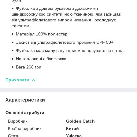
Футболка з довгим рукавом з дихаючим і
швидкосохнучою синтетичною тканиною, яка захищає
від ультрафіолетового випромінювання і охолоджує
ефектом
Матеріал 100% поліестер
Захист від ультрафіолетового проміння UPF 50+
Футболка має малу вагу і приємно почувається на тілі
На горловині є блискавка
Вага 268 гри
Приховати
Характеристики
Основні атрибути
Виробник
Golden Catch
Країна виробник
Китай
Стать
Унісекс