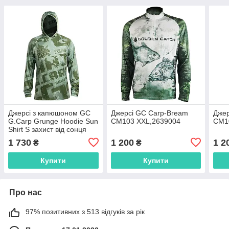
Джерсі з капюшоном GC
Джерсі GC Carp-Bream
Джер
G.Carp Grunge Hoodie Sun
CM103 XXL,2639004
CM1
Shirt S захист від сонця
UV50,2639110
1 730
1 200
1 2
₴
₴
Купити
Купити
Про нас
97% позитивних з 513 відгуків за рік