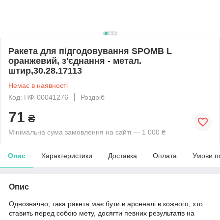
Ракета для підгодовування SPOMB L
оранжевий, з'єднання - метал.
штир,30.28.17113
Немає в наявності
Код: НФ-00041276
Роздріб
71
₴
Мінімальна сума замовлення на сайті — 1 000 ₴
Опис
Характеристики
Доставка
Оплата
Умови п
Опис
Однозначно, така ракета має бути в арсеналі в кожного, хто
ставить перед собою мету, досягти певних результатів на