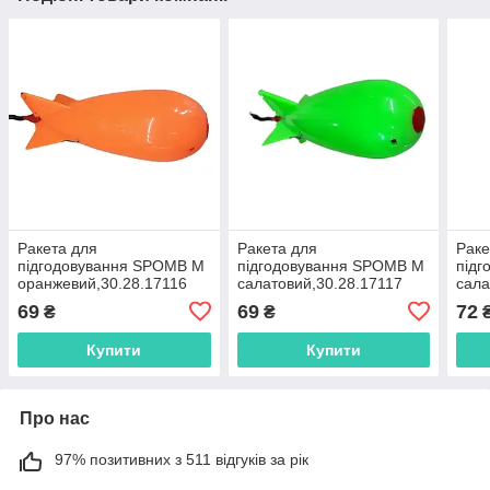
Ракета для
Ракета для
Раке
підгодовування SPOMB M
підгодовування SPOMB M
під
оранжевий,30.28.17116
салатовий,30.28.17117
сала
жовт
69
69
72
₴
₴
Купити
Купити
Про нас
97% позитивних з 511 відгуків за рік