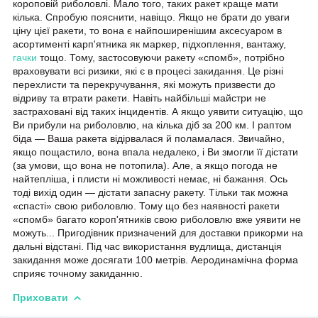
короповій риболовлі. Мало того, таких ракет краще мати
кілька. Спробую пояснити, навіщо. Якщо не брати до уваги
ціну цієї ракети, то вона є найпоширенішим аксесуаром в
асортименті карп'ятника як маркер, підхоплення, вантажу,
гачки
тощо. Тому, застосовуючи ракету «спомб», потрібно
враховувати всі ризики, які є в процесі закидання. Це різні
перехлисти та перекручування, які можуть призвести до
відриву та втрати ракети. Навіть найбільші майстри не
застраховані від таких інцидентів. А якщо уявити ситуацію, що
Ви прибули на риболовлю, на кілька діб за 200 км. І раптом
біда — Ваша ракета відірвалася й поламалася. Звичайно,
якщо пощастило, вона впала недалеко, і Ви змогли її дістати
(за умови, що вона не потопила). Але, а якщо погода не
найтепліша, і плисти ні можливості немає, ні бажання. Ось
тоді вихід один — дістати запасну ракету. Тільки так можна
«спасті» свою риболовлю. Тому що без наявності ракети
«спомб» багато короп'ятників свою риболовлю вже уявити не
можуть... Пригодівник призначений для доставки прикорми на
дальні відстані. Під час використання вудлища, дистанція
закидання може досягати 100 метрів. Аеродинамічна форма
сприяє точному закиданню.
Приховати