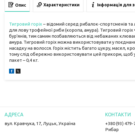
Характеристики
Інформація для 
Опис
Тигровий горіх
– відомий серед рибалок-спортсменів та
для лову трофейної риби (коропа, амура). Тигровий горі
бур'янів, тим самим позбавляються від небажаних клюван
амура. Тигровий горіх можна використовувати у поєднанн
насадку на волосся. Горіх містить багато цукру, масел, кр
тому слід обережно використовувати цей прикорм, щоб 
пакет – 0,4 кг.
вул. Кравчука, 17, Луцьк, Україна
+380 (93) 479-
Рибар