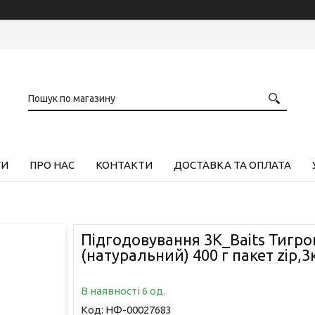
ГИ
ПРО НАС
КОНТАКТИ
ДОСТАВКА ТА ОПЛАТА
Підгодовування 3K_Baits Тигро
(натуральний) 400 г пакет zip,3
В наявності 6 од.
Код:
НФ-00027683