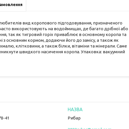
замовлення
 любителів вид коропового підгодовування, призначеного
х часто використовують на водоймищах, де багато дрібної або
ня, так як тигровий горіх приваблює в основному коропа та
і з основним кормом, додаючи його до замісу, а також як
охмалю, клітковини, а також білки, вітаміни та мінерали. Саме
уникнути швидкого насичення коропа. Упаковка: вакуумний
78-41
Рибар