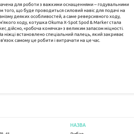
изначена для роботи з важкими оснащеннями – годувальними
 того, що буде проводиться силовий навіс для подачі на
ханізму деяких особливостей, а саме реверсивного ходу,
'якого ходу, котушка Okuma X-Spot Spod & Marker стала
er, дійсно, «робоча конячка» з великим запасом міцності.
На ніжці встановлено спеціальний палець, який закриває
'язок самому це робити і витрачати на це час.
78-41
Рибар