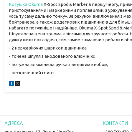
Котушка
Okuma
X-Spot Spod & Marker в першу чергу, пр
пристосуваннями і маркерними поплавцями, з урахуванням
«ось ту саму дальню точку». За рахунок виключення з ме
бейтранера, а також додаткових підшипників для більш м
набагато потужніше і надійніше. Okuma X-Spot Spod & Mark
Шпуля оснащена трьома кліпсами для зручності роботи. 
дужку жилковкладача, тим самим знімаючи з рибалки обов
- 2 нержавіючих шарикопідшипника;
- точена шпуля з анодованого алюмінію;
- потужна алюмінієва ручка з великим кнобом;
- нескінченний гвинт.
вул. Кравчука, 17, Луцьк, Україна
+380 (93) 479-