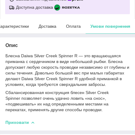
Доступна доставка
арактеристики
Доставка
Оплата
Умови повернення
Опис
Блесна
Daiwa Silver Creek Spinner R
— это вращающаяся
приманка с сердечником в виде небольшой рыбки. Блесна
допускает любую скорость проводки независимо от глубины и
силы течения. Довольно большой вес при малых габаритах
делают
Daiwa Silver Creek Spinner R
удобной приманкой в
условиях, когда требуются сверхдальние забросы.
Сбалансированная конструкция блесен
Silver Creek
Spinner
позволяет очень удачно ловить «на снос»,
«подвешивать» их над определенными местами на
перекатах, применять другие способы проводки.
Приховати