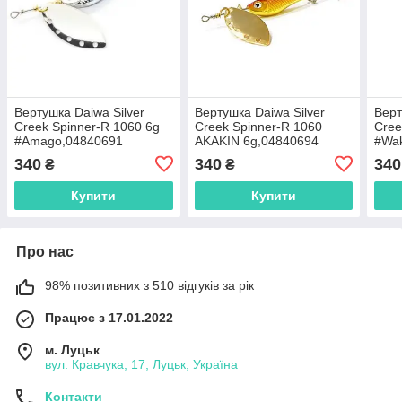
Вертушка Daiwa Silver
Вертушка Daiwa Silver
Верт
Creek Spinner-R 1060 6g
Creek Spinner-R 1060
Cree
#Amago,04840691
AKAKIN 6g,04840694
#Wak
340
340
340
₴
₴
Купити
Купити
Про нас
98% позитивних з 510 відгуків за рік
Працює з 17.01.2022
м. Луцьк
вул. Кравчука, 17, Луцьк, Україна
Контакти