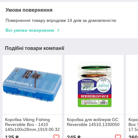
Умови повернення
Повернення товару впродовж 14 днів за домовленістю
Всі умови повернення
Подібні товари компанії
Коробка Viking Fishing
Коробка для воблерів GC
Коро
Reversible Box - 1410
Reversible 14510,1330050
Box
140х100x28mm,1919.00.32
17.5
125
245
260
₴
₴