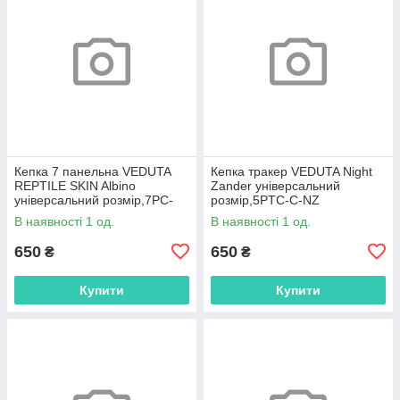
Кепка 7 панельна VEDUTA
Кепка тракер VEDUTA Night
REPTILE SKIN Albino
Zander універсальний
універсальний розмір,7PC-
розмір,5PTC-C-NZ
UV-RSA
В наявності 1 од.
В наявності 1 од.
650
650
₴
₴
Купити
Купити