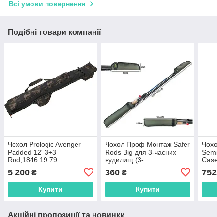
Всі умови повернення
Подібні товари компанії
Чохол Prologic Avenger
Чохол Проф Монтаж Safer
Чохо
Padded 12' 3+3
Rods Big для 3-часних
Semi
Rod,1846.19.79
вудилищ (3-
Case
4.2м),AMN122701
спін
5 200
360
752
₴
₴
коту
Купити
Купити
Акційні пропозиції та новинки