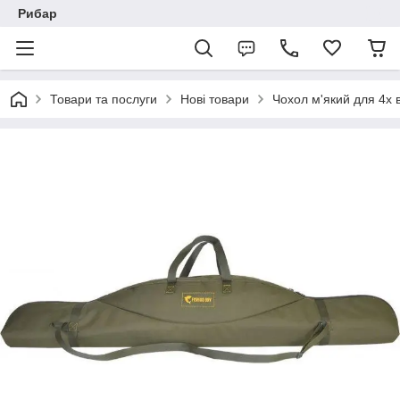
Рибар
Товари та послуги
Нові товари
Чохол м'який для 4х 