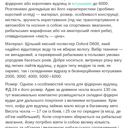
фідерних або коропових вудлищ із
котушками
до 6000.
Розглянемо докладніше всі його характеристики (зробимо
короткий огляд) — матеріал, розмір, особливості конструкції,
місткість, зручність користування (під час транспортування в
автомобілі та носіння із собою на спортивних змаганнях,
рибальських марафонах або на аматорській ловлі риби),
співвідношення «якість — ціна».
Матеріал. Щільний якісний поліестер Oxford D600, який
надійно відштовхує воду та не вбирає вологу. Вибір тканини —
не випадковий, а перевірений рибалками в польових умовах
упродовж багатьох років. Добре носиться, витримує різну вагу
від легких лайтів вудлищ, у вудок типу медіум та хеві, як
окремо, так і складеними відразу в безінерційними котушками
2000, 3000, 4000, 5000 і 6000.
Розмір. Однією з особливостей чохла для фідерних вудлищ
ФД-24 є його розмір. Адже за довжини чохла всього 130 см,
тут максимально компактно розміщуються складені фідерні
вудки для дальнього покупіння з великими котушками. Крім
того, кофр для вудлищ займає мало місця в багажнику авто.
Висота чохла — 17 см із боків, і 25 см по середині (в місці, де
об'єм найбільший). Коли спортсмен збирається на рибальські
змагання, йому потрібно взяти із собою велику кількість
різного за об'ємом і величиною рибальського спорядження і