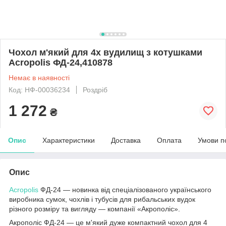
Чохол м'який для 4х вудилищ з котушками
Acropolis ФД-24,410878
Немає в наявності
Код: НФ-00036234
Роздріб
1 272
₴
Опис
Характеристики
Доставка
Оплата
Умови п
Опис
Acropolis
ФД-24 — новинка від спеціалізованого українського
виробника сумок, чохлів і тубусів для рибальських вудок
різного розміру та вигляду — компанії «Акрополіс».
Акрополіс ФД-24 — це м'який дуже компактний чохол для 4