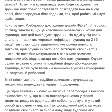
снастей. Тому чим компактніше воно буде складене, тим
зручніше його транспортувати та розкладати вже на місці
ловлі, безпосередньо біля водойми, так, щоб робити мінімум
рухів і ходок.
Конструкція. Розберемо докладніше дизайн ФД-24. З першого
погляду здається, що це класичний рибальський чохол для
вудлища, але цей виріб дуже зручний. На відміну від своїх
аналогів — великих жорстких кофрів для вудлищ на 2 і 3
секції, він тільки одне відділення, яке можна повністю
відкрити, щоб зручно скласти або витягнути свої снасті з
нього. Не потрібно метушитися між різними замками,
кишенями або відділами,ща потрібне вам вудлище. Одним
рухом зможете отримати потрібний фідер або коропово
вудлище, може бути вагомим чинником в умовах конкуренції
на спортивній риболовлі.
Бічні стінки укріплені, надійно захищають вудлища від
механічних пошкоджень, ударів, пошкоджень.
Ще один важливий нюанс — захисна перегородка з якісного
пінополіетилену, що вшита посередині чохла у формі
килимка, розділяє вудлища між собою, формуючи у такий
спосіб два окремих відсіки. Так, досвідчений рибалка може
розділити свої снасті за типом лову, виду вудлища або