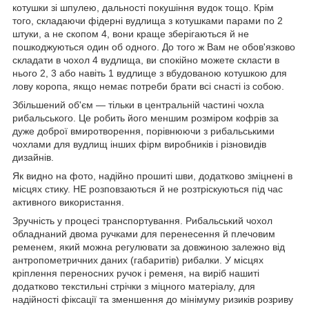
котушки зі шпулею, дальності покушіння вудок тощо. Крім
того, складаючи фідерні вудлища з котушками парами по 2
штуки, а не скопом 4, вони краще зберігаються й не
пошкоджуються один об одного. До того ж Вам не обов'язково
складати в чохол 4 вудлища, ви спокійно можете скласти в
нього 2, 3 або навіть 1 вудлище з вбудованою котушкою для
лову коропа, якщо немає потреби брати всі снасті із собою.
Збільшений об'єм — тільки в центральній частині чохла
рибальського. Це робить його меншим розміром кофрів за
дуже доброї вмиротворення, порівнюючи з рибальськими
чохлами для вудлищ інших фірм виробників і різновидів
дизайнів.
Як видно на фото, надійно прошиті шви, додатково зміцнені в
місцях стику. НЕ розповзаються й не розтріскуються під час
активного використання.
Зручність у процесі транспортування. Рибальський чохол
обладнаний двома ручками для перенесення й плечовим
ременем, який можна регулювати за довжиною залежно від
антропометричних даних (габаритів) рибалки. У місцях
кріплення переносних ручок і ременя, на виріб нашиті
додатково текстильні стрічки з міцного матеріалу, для
надійності фіксації та зменшення до мінімуму ризиків розриву