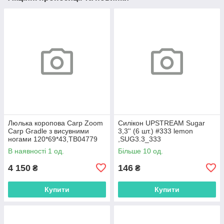
Люлька коропова Carp Zoom
Силікон UPSTREAM Sugar
Carp Gradle з висувними
3,3'' (6 шт.) #333 lemon
ногами 120*69*43,ТВ04779
,SUG3.3_333
В наявності 1 од.
Більше 10 од.
4 150
146
₴
₴
Купити
Купити