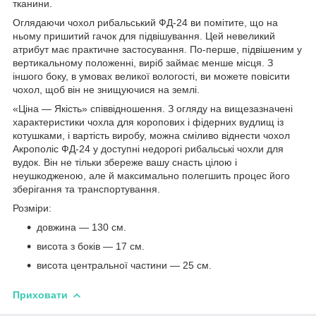
тканини.
Оглядаючи чохол рибальський ФД-24 ви помітите, що на
ньому пришитий гачок для підвішування. Цей невеликий
атрибут має практичне застосування. По-перше, підвішеним у
вертикальному положенні, виріб займає менше місця. З
іншого боку, в умовах великої вологості, ви можете повісити
чохол, щоб він не знищуючися на землі.
«Ціна — Якість» співвідношення. З огляду на вищезазначені
характеристики чохла для коропових і фідерних вудлищ із
котушками, і вартість виробу, можна сміливо віднести чохол
Акрополіс ФД-24 у доступні недорогі рибальські чохли для
вудок. Він не тільки збереже вашу снасть цілою і
неушкодженою, але й максимально полегшить процес його
зберігання та транспортування.
Розміри:
довжина — 130 см.
висота з боків — 17 см.
висота центральної частини — 25 см.
Приховати