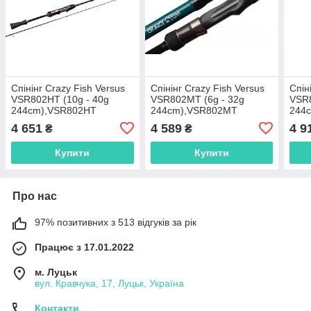
Спінінг Crazy Fish Versus
Спінінг Crazy Fish Versus
Спін
VSR802HT (10g - 40g
VSR802MT (6g - 32g
VSR
244cm),VSR802HT
244cm),VSR802MT
244
4 651
4 589
4 9
₴
₴
Купити
Купити
Про нас
97% позитивних з 513 відгуків за рік
Працює з 17.01.2022
м. Луцьк
вул. Кравчука, 17, Луцьк, Україна
Контакти