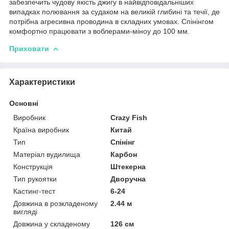
забезпечить чудову якість джигу в найвідповідальніших
випадках полювання за судаком на великій глибині та течії, де
потрібна агресивна проводина в складних умовах. Спінінгом
комфортно працювати з воблерами-міноу до 100 мм.
Приховати
Характеристики
Основні
Виробник
Crazy Fish
Країна виробник
Китай
Тип
Спінінг
Матеріал вудилища
Карбон
Конструкція
Штекерна
Тип рукоятки
Дворучна
Кастинг-тест
6-24
Довжина в розкладеному
2.44 м
вигляді
Довжина у складеному
126 см