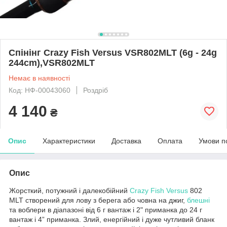
Спінінг Crazy Fish Versus VSR802MLT (6g - 24g
244cm),VSR802MLT
Немає в наявності
Код: НФ-00043060
Роздріб
4 140
₴
Опис
Характеристики
Доставка
Оплата
Умови п
Опис
Жорсткий, потужний і далекобійний
Crazy Fish
Versus
802
MLT створений для лову з берега або човна на джиг,
блешні
та воблери в діапазоні від 6 г вантаж і 2" приманка до 24 г
вантаж і 4” приманка. Злий, енергійний і дуже чутливий бланк