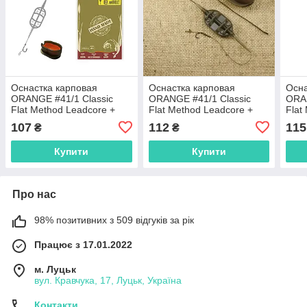
Оснастка карповая
Оснастка карповая
Осна
ORANGE #41/1 Classic
ORANGE #41/1 Classic
ORAN
Flat Method Leadcore +
Flat Method Leadcore +
Flat
Mould, для бойлу, 30 гр., в
Mould, для бойлу, 50 гр., в
Moul
107
112
115
₴
₴
уп. 1 шт.,MF41130
уп. 1 шт.,MF41150
уп. 
Купити
Купити
Про нас
98% позитивних з 509 відгуків за рік
Працює з 17.01.2022
м. Луцьк
вул. Кравчука, 17, Луцьк, Україна
Контакти