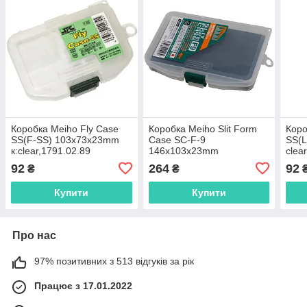
Коробка Meiho Fly Case
Коробка Meiho Slit Form
Коро
SS(F-SS) 103х73х23mm
Case SC-F-9
SS(
к:clear,1791.02.89
146x103x23mm
clea
clear,1791.04.85
92
264
92
₴
₴
Купити
Купити
Про нас
97% позитивних з 513 відгуків за рік
Працює з 17.01.2022