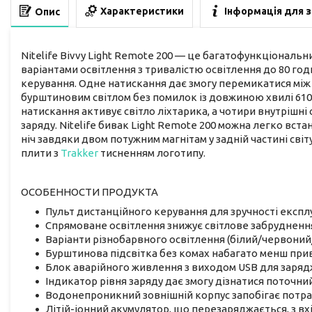
Характеристики
Інформація для 
Опис
Nitelife Bivvy Light Remote 200 — це багатофункціональ
варіантами освітлення з тривалістю освітлення до 80 г
керування. Одне натискання дає змогу перемикатися між т
бурштиновим світлом без помилок із довжиною хвилі 610 
натискання активує світло ліхтарика, а чотири внутрішні
заряду. Nitelife бивак Light Remote 200 можна легко вст
ніч завдяки двом потужним магнітам у задній частині світ
плити з
Trakker
тисненням логотипу.
ОСОБЕННОСТИ ПРОДУКТА
Пульт дистанційного керування для зручності експл
Спрямоване освітлення знижує світлове забруднен
Варіанти різнобарвного освітлення (білий/червони
Бурштинова підсвітка без комах набагато менш прив
Блок аварійного живлення з виходом USB для заряд
Індикатор рівня заряду дає змогу дізнатися поточни
Водонепроникний зовнішній корпус запобігає потр
Літій-іонний акумулятор, що перезаряджається, з в