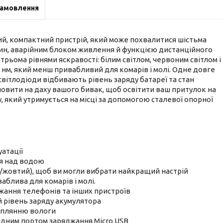
замовлення
ний, компактний пристрій, який може похвалитися шістьма
один, аварійним блоком живлення й функцією дистанційного
рьома рівнями яскравості: білим світлом, червоним світлом і
нм, який менш привабливий для комарів і молі. Одне довге
 світлодіоди відбивають рівень заряду батареї та стан
ановити на даху вашого бивак, щоб освітити ваш притулок на
у, який утримується на місці за допомогою сталевої опорної
уатації
ня над водою
й/жовтий), щоб ви могли вибрати найкращий настрій
аблива для комарів і молі.
жання телефонів та інших пристроїв
й рівень заряду акумулятора
аплянню вологи
хідним портом заряджання Micro USB