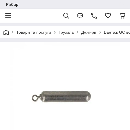
Рибар
Товари та послуги
Грузила
Джиг-ріг
Вантаж GC во