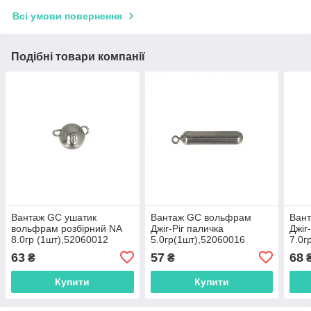
Всі умови повернення
Подібні товари компанії
Вантаж GC ушатик
Вантаж GC вольфрам
Ван
вольфрам розбірний NA
Джіг-Ріг паличка
Джіг
8.0гр (1шт),52060012
5.0гр(1шт),52060016
7.0г
63
57
68
₴
₴
Купити
Купити