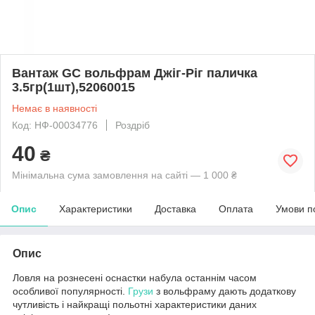
Вантаж GC вольфрам Джіг-Ріг паличка
3.5гр(1шт),52060015
Немає в наявності
Код: НФ-00034776
Роздріб
40
₴
Мінімальна сума замовлення на сайті — 1 000 ₴
Опис
Характеристики
Доставка
Оплата
Умови п
Опис
Ловля на рознесені оснастки набула останнім часом
особливої популярності.
Грузи
з вольфраму дають додаткову
чутливість і найкращі польотні характеристики даних