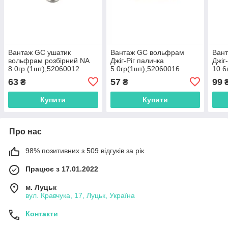
Вантаж GC ушатик
Вантаж GC вольфрам
Ван
вольфрам розбірний NA
Джіг-Ріг паличка
Джіг
8.0гр (1шт),52060012
5.0гр(1шт),52060016
10.6
63
57
99
₴
₴
Купити
Купити
Про нас
98% позитивних з 509 відгуків за рік
Працює з 17.01.2022
м. Луцьк
вул. Кравчука, 17, Луцьк, Україна
Контакти