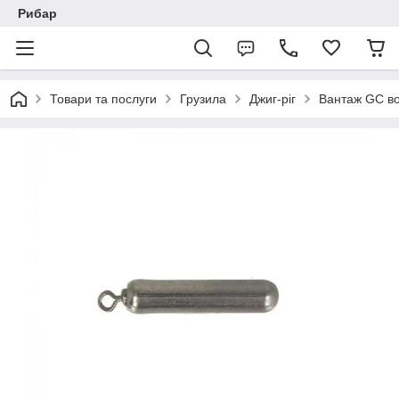
Рибар
Товари та послуги
Грузила
Джиг-ріг
Вантаж GC во