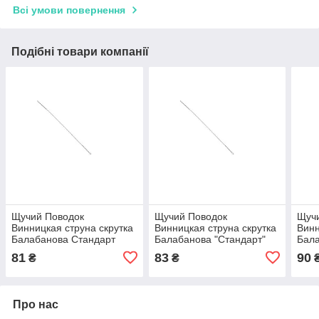
Всі умови повернення
Подібні товари компанії
Щучий Поводок
Щучий Поводок
Щуч
Винницкая струна скрутка
Винницкая струна скрутка
Винн
Балабанова Стандарт
Балабанова "Стандарт"
Бала
0,22mm 17сm 6kg 10шт
0,24mm 20сm 7kg 10шт
0,1
81
83
90
₴
₴
Про нас