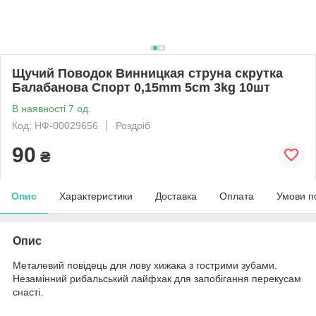
Щучий Поводок Винницкая струна скрутка
Балабанова Спорт 0,15mm 5сm 3kg 10шт
В наявності 7 од.
Код: НФ-00029656
Роздріб
90
₴
Опис
Характеристики
Доставка
Оплата
Умови п
Опис
Металевий повідець для лову хижака з гострими зубами.
Незамінний рибальський лайфхак для запобігання перекусам
снасті.