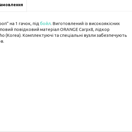
замовлення
п" на 1 гачок, під
бойл
. Виготовлений із високоякісних
оповий повідковий матеріал ORANGE Carpx8, лідкор
o (Korea). Комплектуючі та спеціальні вузли забезпечують
в.