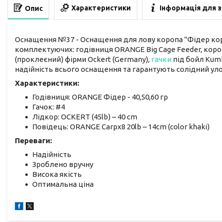
Характеристики
Інформація для 
Опис
Оснащення №37 - Оснащення для лову коропа "Фідер коро
комплектуючих: годівниця ORANGE Big Cage Feeder, кор
(проклеєний) фірми Ockert (Germany),
гачки
під бойл Kumh
надійність всього оснащення та гарантують солідний уло
Характеристики:
Годівниця: ORANGE Фідер - 40,50,60 гр
Гачок: #4
Лідкор: OCKERT (45lb) – 40 cm
Повідець: ORANGE Carpx8 20lb – 14cm (color khaki)
Переваги:
Надійність
Зроблено вручну
Висока якість
Оптимальна ціна