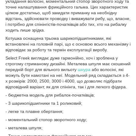
укладання волосіні, моментальний стопор зворотного ходу та
точне налаштування фрикційного гальма. Цих характеристик
цілком достатньо, щоб закидати приманку на необхідну
відстань, здійснювати проводку і виважувати рибу, що, власне,
і потрібно для спінінгістів-початківців або тих, хто на рибалку
ходить лише зрідка.
Котушка оснащена трьома шарикопідшипниками, які
встановлені на головній парі, що є основою всього механізму і
відповідає за роботу та термін експлуатації виробу.
Select Freek виглядає дуже гармонійно, хоч і зроблена у
строгому стриманому дизайні. Металева шпуля має скошений
передній борт для вільного вильоту
шнура
або волосіні, які
можуть бути намотані на неї. Модельний ряд складається з 4-
х розмірів: 2000, 2500, 3000 і 4000, що дозволяє підібрати
відповідний варіант, як для спінінга, так і для легкого фідера.
- бюджетна модель для рибалок-початківців;
- 3 шарикопідшипники та 1 роликовий;
- легке та плавне обертання;
- моментальний стопор зворотного ходу;
- металева шпуля;
- Точне налаштування фрикційного гальма;