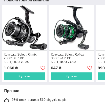
Подібні товари компанії
Котушка Select Ritmix
Котушка Select Reflex
Коту
2500S 6+1BB
3000S 4+1BB
200
5.2:1,1870.70.35
5.2:1,1870.74.93
5.2:
1 060
647
990
₴
₴
Купити
Купити
Про нас
98% позитивних з 510 відгуків за рік