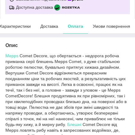
Доступна доставка
Характеристики
Доставка
Оплата
Умови повернення
Опис
Mepps
Comet Decore, що обертається - недорога робоча
приманка серії блешень Mepps Comet, з дуже стабільною
роботою пелюстки, буквально притягує хижака дизайном.
Вертушки Comet Decore відрізняються прекрасним
поєднанням ціни та робочих якостей, а результативність цих
приманок завжди на висоті. Легка в освоєнні, працює як на
течії, так і без неї, а головне - завжди з уловом - це Mepps
CometDecore! Блешня продуктивна як при рівномірних, так і
при хвилеподібних проводках близько дна, на поверхні або в
товщі води. Пелюстка не дає збоїв при зміні швидкості та
напряму проводки, а обертаючись, утворює безперервні
спіралі з точок, які на неї нанесені, чим приваблює не тільки
будь-яку хижу, а й мирну рибу.
Блешні
Comet Decore від
Mepps ловлять рибу навіть в запресованих водоймах, де,