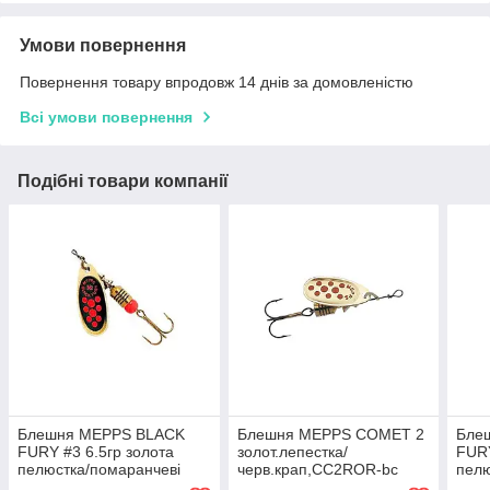
Умови повернення
Повернення товару впродовж 14 днів за домовленістю
Всі умови повернення
Подібні товари компанії
Блешня MEPPS BLACK
Блешня MEPPS COMET 2
Бле
FURY #3 6.5гр золота
золот.лепестка/
FURY
пелюстка/помаранчеві
черв.крап,CC2ROR-bc
пелю
крапки,BF3ROR-bc
кро