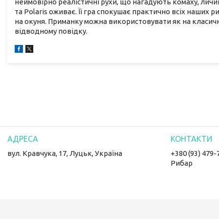
неймовірно реалістичні рухи, що нагадують комаху, личин
та Polaris оживає. Її гра спокушає практично всіх наших р
на окуня. Приманку можна використовувати як на класич
відводному повідку.
вул. Кравчука, 17, Луцьк, Україна
+380 (93) 479-
Рибар