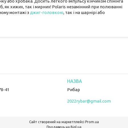
ку або хробака. Досить легкого імпульсу кінчиком спінінга
иб, як хижих, так і мирних! Polaris незамінний при полюванні
ному монтажі з
джиг-головкою
, так і на шарнірі або
78-41
Рибар
2022rybar@gmail.com
Сайт створений на маркетплейсі
Prom.ua
Продавець на Bigl.ua