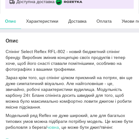
Доступна доставка
Опис
Характеристики
Доставка
Оплата
Умови п
Опис
Спінінг Select Reflex RFL-802 - новий бюджетний спінінг
бренду. Виробник змінив концепцію своїх продуктів і тепер
хоче, щоб його снасті ставали помітнішими, особливо на
фотографіях з вашими трофеями.
Зараз крім того, що спінінг цілком приємний на потрях, він ще
дуже симпатичний візуально. Але найголовніше - це,
звичайно, робочі характеристики вудилища. Модульність
карбону 24т. Бланк спінінга досить швидкий для того, щоб
можна було максимально комфортно ловити джигом і робити
якісне підсікання.
Модельний ряд Reflex не дуже широкий, але для багатьох
типових умов можна підібрати потрібну модель. Це може бути
риболовля з берега/
човна
, це може бути джиг/твічінг.