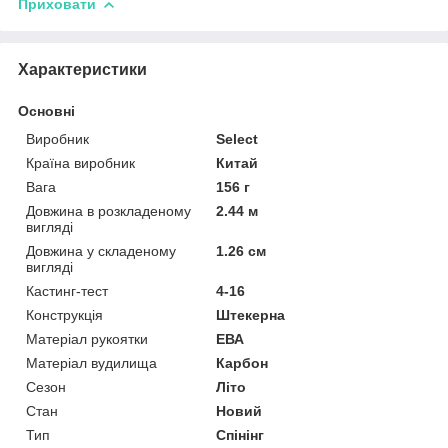
Приховати
Характеристики
Основні
Виробник
Select
Країна виробник
Китай
Вага
156 г
Довжина в розкладеному
2.44 м
вигляді
Довжина у складеному
1.26 см
вигляді
Кастинг-тест
4-16
Конструкція
Штекерна
Матеріал рукоятки
ЕВА
Матеріал вудилища
Карбон
Сезон
Літо
Стан
Новий
Тип
Спінінг