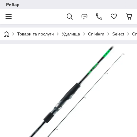
Рибар
Товари та послуги
Удилища
Спінінги
Select
Сп