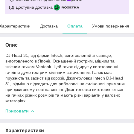
Доступна доставка
Характеристики
Доставка
Оплата
Умови повернення
Опис
DJ-Head 31, від фірми Intech, виготовлений зі свинцю,
виготовленого в Японії. Оснащений гострим, міцним та
якісним гачком Vanfook. Цей гачок лідирує у виготовленні
гачків із дуже гострим хімічним заточенням. Гачок має
пружність та захист від корозії. Джиг-головки Intech DJ-Head
31, відмінно підходять для риболовлі на силіконові приманки
при джиговому лові на спінінг. Джиг-головки виготовляються
на гачках різних розмірів та мають різні варіанти у вагових
категоріях.
Приховати
Характеристики