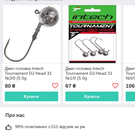
Джиг-головка Intech
Джиг-головка Intech
Джиг
Tournament DJ-Head 31
Tournament DJ-Head 31
Tour
№3/0 (5.0g
№1/0 (5.0g
№5/0
(4шт)),FS0633740
(4шт)),FS0633728
(4шт
80
67
106
₴
₴
Купити
Купити
Про нас
98% позитивних з 511 відгуків за рік