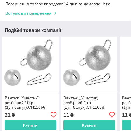
Повернення товару впродовж 14 днів за домовленістю
Всі умови повернення
Подібні товари компанії
Вантаж "Ушастик"
Вантаж ,,Ушастик,
Вант
розбірний 10гр
розбірний 1 гр
розб
(1уп-5штук),CH11666
(1уп-5штук),CH11658
(1уп
21
11
11
₴
₴
Купити
Купити