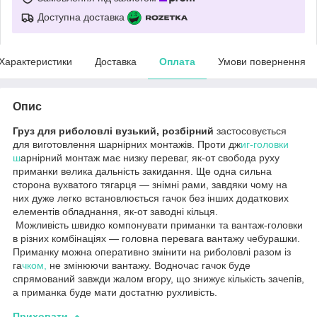
Доступна доставка
Характеристики
Доставка
Оплата
Умови повернення
Опис
Груз для риболовлі вузький, розбірний
застосовується
для виготовлення шарнірних монтажів. Проти дж
иг-головки
ш
арнірний монтаж має низку переваг, як-от свобода руху
приманки велика дальність закидання. Ще одна сильна
сторона вухватого тягарця — знімні рами, завдяки чому на
них дуже легко встановлюється гачок без інших додаткових
елементів обладнання, як-от заводні кільця.
Можливість швидко компонувати приманки та вантаж-головки
в різних комбінаціях — головна перевага вантажу чебурашки.
Приманку можна оперативно змінити на риболовлі разом із
га
чком,
не змінюючи вантажу. Водночас гачок буде
спрямований завжди жалом вгору, що знижує кількість зачепів,
а приманка буде мати достатню рухливість.
Приховати