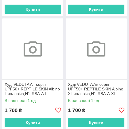
Купити
Купити
Худі VEDUTA Air серія
Худі VEDUTA Air серія
UPF50+ REPTILE SKIN Albino
UPF50+ REPTILE SKIN Albino
L чоловіча,H1-RSA-A-L
XL чоловіча,H1-RSA-A-XL
В наявності 1 од.
В наявності 1 од.
1 700
1 700
₴
₴
Купити
Купити