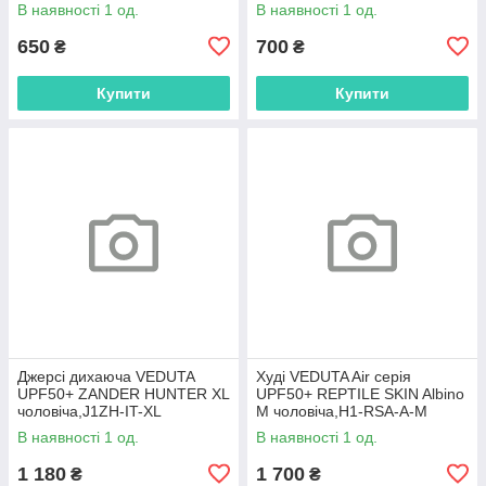
В наявності 1 од.
В наявності 1 од.
650
700
₴
₴
Купити
Купити
Джерсі дихаюча VEDUTA
Худі VEDUTA Air серія
UPF50+ ZANDER HUNTER XL
UPF50+ REPTILE SKIN Albino
чоловіча,J1ZH-IT-XL
M чоловіча,H1-RSA-A-M
В наявності 1 од.
В наявності 1 од.
1 180
1 700
₴
₴