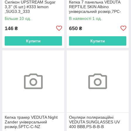
Силікон UPSTREAM Sugar
Кепка 7 панельна VEDUTA
3,3'' (6 шт.) #333 lemon
REPTILE SKIN Albino
,SUG3.3_333
універсальний розмір,7PC-
UV-RSA
Більше 10 од.
В наявності 1 од.
146
650
₴
₴
Купити
Купити
Кепка тракер VEDUTA Night
Окуляри поляризаційні
Zander універсальний
VEDUTA SUNGLASSES UV
розмір,5PTC-C-NZ
400 BBB,PS-B-B-B