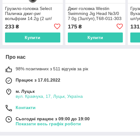
Грузило-головка Select
Джиг-головка Westin
Груз
Паличка джиг-риг
Swimming Jig Head №3/0
Вуха
вольфрам 14.2g (2 шт/
7.0g (3шт/уп),T68-011-303
шт/у
уп),1870.70.93
233
175
131
₴
₴
Купити
Купити
Про нас
98% позитивних з 511 відгуків за рік
Працює з 17.01.2022
м. Луцьк
вул. Кравчука, 17, Луцьк, Україна
Контакти
Сьогодні працює з 09:00 до 19:00
Показати весь графік роботи