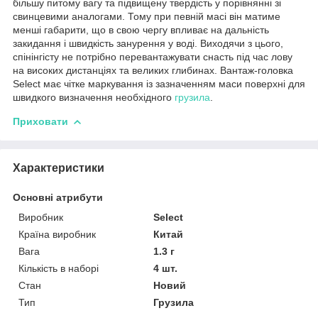
більшу питому вагу та підвищену твердість у порівнянні зі
свинцевими аналогами. Тому при певній масі він матиме
менші габарити, що в свою чергу впливає на дальність
закидання і швидкість занурення у воді. Виходячи з цього,
спінінгісту не потрібно перевантажувати снасть під час лову
на високих дистанціях та великих глибинах. Вантаж-головка
Select має чітке маркування із зазначенням маси поверхні для
швидкого визначення необхідного
грузила
.
Приховати
Характеристики
Основні атрибути
Виробник
Select
Країна виробник
Китай
Вага
1.3 г
Кількість в наборі
4 шт.
Стан
Новий
Тип
Грузила