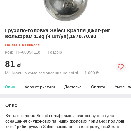
Грузило-головка Select Крапля джиг-риг
вольфрам 1.3g (4 шт/уп),1870.70.80
Немає в наявності
Код: НФ-00054118
Роздріб
81
₴
Мінімальна сума замовлення на сайті — 1 000 ₴
Опис
Характеристики
Доставка
Оплата
Умови п
Опис
Вантаж-головка Select вольфрамова застосовується для
оснащення силіконових та інших джигових приманок при лові
хижої риби. рузило Select виконане з вольфраму, який має