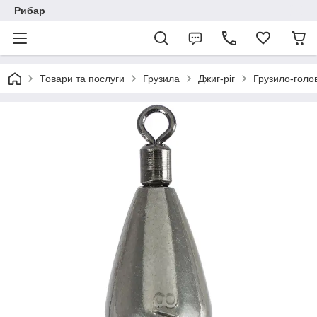
Рибар
Товари та послуги
Грузила
Джиг-ріг
Грузило-голов