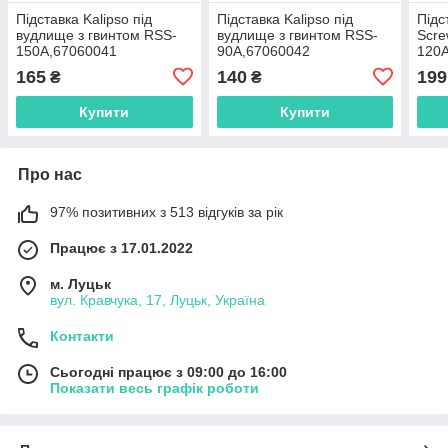
Підставка Kalipso під
Підставка Kalipso під
Підс
вудлище з гвинтом RSS-
вудлище з гвинтом RSS-
Scre
150A,67060041
90A,67060042
120
165
140
199
₴
₴
Купити
Купити
Про нас
97% позитивних з 513 відгуків за рік
Працює з 17.01.2022
м. Луцьк
вул. Кравчука, 17, Луцьк, Україна
Контакти
Сьогодні працює з 09:00 до 16:00
Показати весь графік роботи