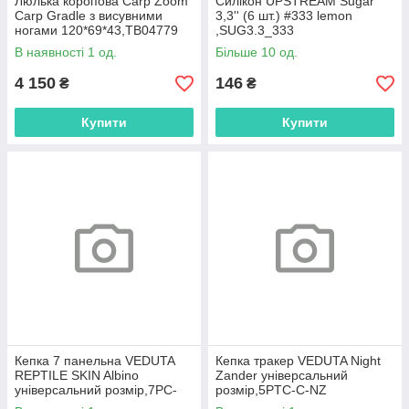
Люлька коропова Carp Zoom
Силікон UPSTREAM Sugar
Carp Gradle з висувними
3,3'' (6 шт.) #333 lemon
ногами 120*69*43,ТВ04779
,SUG3.3_333
В наявності 1 од.
Більше 10 од.
4 150
146
₴
₴
Купити
Купити
Кепка 7 панельна VEDUTA
Кепка тракер VEDUTA Night
REPTILE SKIN Albino
Zander універсальний
універсальний розмір,7PC-
розмір,5PTC-C-NZ
UV-RSA