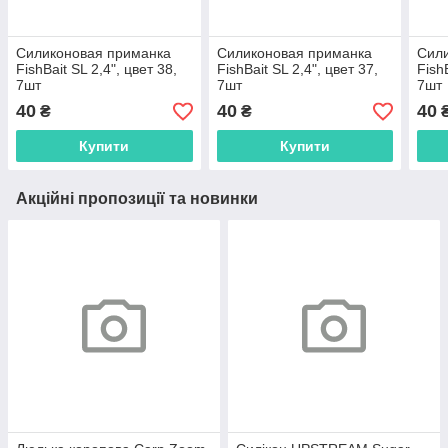
Силиконовая приманка
Силиконовая приманка
Сил
FishBait SL 2,4", цвет 38,
FishBait SL 2,4", цвет 37,
Fish
7шт
7шт
7шт
40
40
40
₴
₴
Купити
Купити
Акційні пропозиції та новинки