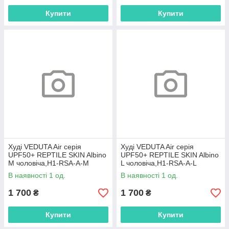
Купити
Купити
Худі VEDUTA Air серія
Худі VEDUTA Air серія
UPF50+ REPTILE SKIN Albino
UPF50+ REPTILE SKIN Albino
M чоловіча,H1-RSA-A-M
L чоловіча,H1-RSA-A-L
В наявності 1 од.
В наявності 1 од.
1 700
1 700
₴
₴
Купити
Купити