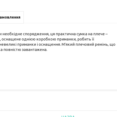
замовлення
и необхідне спорядження, ця практична сумка на плече –
м, оснащене однією коробкою приманки, робить її
великі приманки і оснащення. М'який плечовий ремінь, що
ка повністю завантажена.