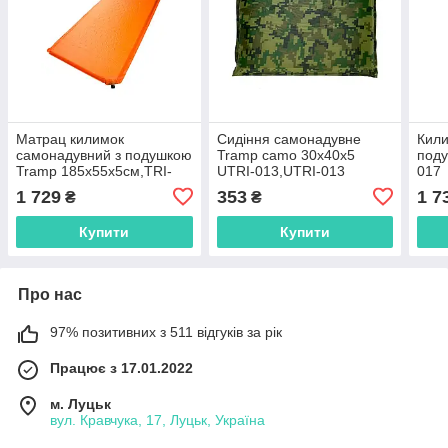
Матрац килимок
Сидіння самонадувне
Кили
самонадувний з подушкою
Tramp camo 30х40х5
поду
Tramp 185х55х5см,TRI-
UTRI-013,UTRI-013
017
017
1 729
353
1 7
₴
₴
Купити
Купити
Про нас
97% позитивних з 511 відгуків за рік
Працює з 17.01.2022
м. Луцьк
вул. Кравчука, 17, Луцьк, Україна