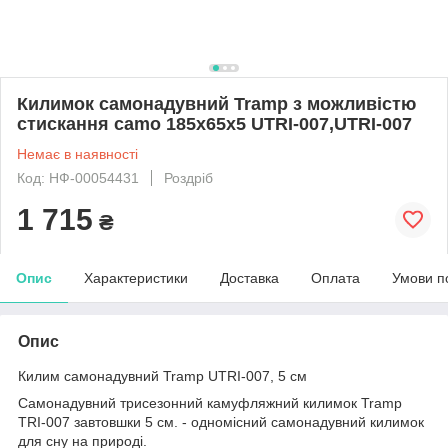
Килимок самонадувний Tramp з можливістю
стискання camo 185х65х5 UTRI-007,UTRI-007
Немає в наявності
Код: НФ-00054431
Роздріб
1 715
₴
Опис
Характеристики
Доставка
Оплата
Умови п
Опис
Килим самонадувний Tramp UTRI-007, 5 см
Самонадувний трисезонний камуфляжний килимок Tramp
TRI-007 завтовшки 5 см. - одномісний самонадувний килимок
для сну на природі.