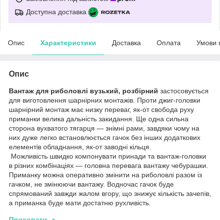
Доступна доставка
Опис
Характеристики
Доставка
Оплата
Умови 
Опис
Вантаж для риболовлі вузький, розбірний
застосовується
для виготовлення шарнірних монтажів. Проти джиг-головки
шарнірний монтаж має низку переваг, як-от свобода руху
приманки велика дальність закидання. Ще одна сильна
сторона вухватого тягарця — знімні рами, завдяки чому на
них дуже легко встановлюється гачок без інших додаткових
елементів обладнання, як-от заводні кільця.
Можливість швидко компонувати принади та вантаж-головки
в різних комбінаціях — головна перевага вантажу чебурашки.
Приманку можна оперативно змінити на риболовлі разом із
гачком, не змінюючи вантажу. Водночас гачок буде
спрямований завжди жалом вгору, що знижує кількість зачепів,
а приманка буде мати достатню рухливість.
Приховати