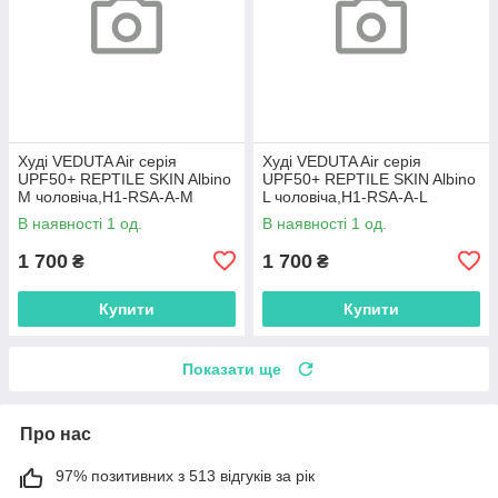
Худі VEDUTA Air серія
Худі VEDUTA Air серія
UPF50+ REPTILE SKIN Albino
UPF50+ REPTILE SKIN Albino
M чоловіча,H1-RSA-A-M
L чоловіча,H1-RSA-A-L
В наявності 1 од.
В наявності 1 од.
1 700
1 700
₴
₴
Купити
Купити
Показати ще
Про нас
97% позитивних з 513 відгуків за рік