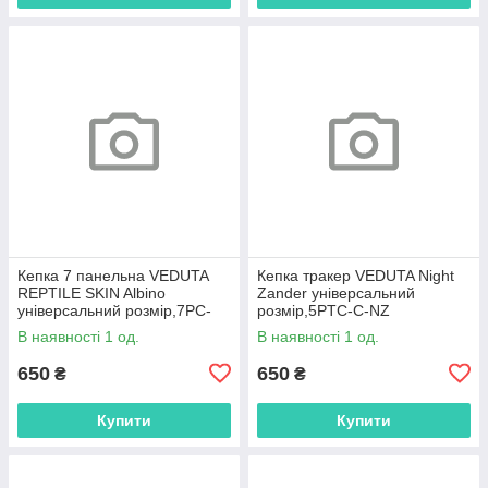
Кепка 7 панельна VEDUTA
Кепка тракер VEDUTA Night
REPTILE SKIN Albino
Zander універсальний
універсальний розмір,7PC-
розмір,5PTC-C-NZ
UV-RSA
В наявності 1 од.
В наявності 1 од.
650
650
₴
₴
Купити
Купити