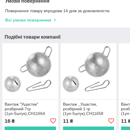
Умови повернення
Повернення товару впродовж 14 днів за домовленістю
Всі умови повернення
Подібні товари компанії
Вантаж "Ушастик"
Вантаж ,,Ушастик,
Вант
розбірний 7гр
розбірний 1 гр
розб
(1уп-5штук),CH11664
(1уп-5штук),CH11658
(1уп
16
11
11
₴
₴