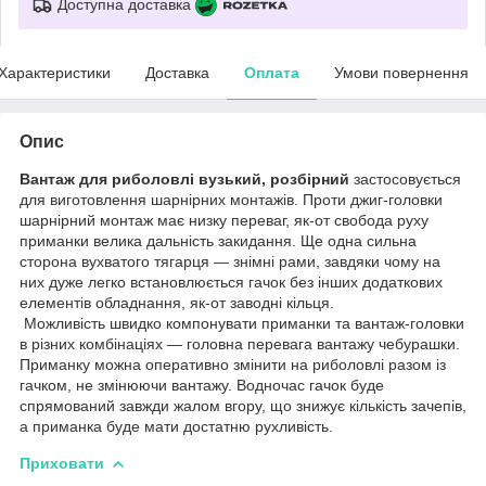
Доступна доставка
Характеристики
Доставка
Оплата
Умови повернення
Опис
Вантаж для риболовлі вузький, розбірний
застосовується
для виготовлення шарнірних монтажів. Проти джиг-головки
шарнірний монтаж має низку переваг, як-от свобода руху
приманки велика дальність закидання. Ще одна сильна
сторона вухватого тягарця — знімні рами, завдяки чому на
них дуже легко встановлюється гачок без інших додаткових
елементів обладнання, як-от заводні кільця.
Можливість швидко компонувати приманки та вантаж-головки
в різних комбінаціях — головна перевага вантажу чебурашки.
Приманку можна оперативно змінити на риболовлі разом із
гачком, не змінюючи вантажу. Водночас гачок буде
спрямований завжди жалом вгору, що знижує кількість зачепів,
а приманка буде мати достатню рухливість.
Приховати