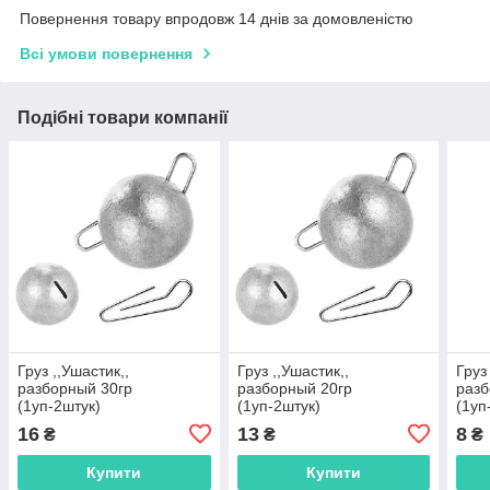
Повернення товару впродовж 14 днів за домовленістю
Всі умови повернення
Подібні товари компанії
Груз ,,Ушастик,,
Груз ,,Ушастик,,
Груз
разборный 30гр
разборный 20гр
разб
(1уп-2штук)
(1уп-2штук)
(1уп
16
13
8
₴
₴
₴
Купити
Купити