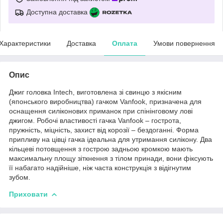
Доступна доставка
Характеристики
Доставка
Оплата
Умови повернення
Опис
Джиг головка Intech, виготовлена ​​зі свинцю з якісним
(японського виробництва) гачком Vanfook, призначена для
оснащення силіконових приманок при спінінговому лові
джигом. Робочі властивості гачка Vanfook – гострота,
пружність, міцність, захист від корозії – бездоганні. Форма
припливу на цівці гачка ідеальна для утримання силікону. Два
кільцеві потовщення з гострою задньою кромкою мають
максимальну площу зіткнення з тілом принади, вони фіксують
її набагато надійніше, ніж часта конструкція з відігнутим
зубом.
Приховати