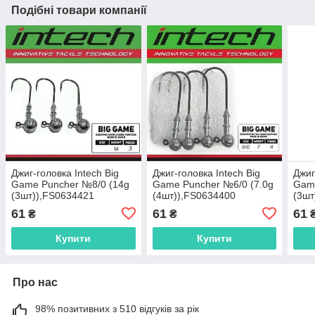
Подібні товари компанії
Джиг-головка Intech Big
Джиг-головка Intech Big
Джиг
Game Puncher №8/0 (14g
Game Puncher №6/0 (7.0g
Game
(3шт)),FS0634421
(4шт)),FS0634400
(3шт
61
61
61
₴
₴
Купити
Купити
Про нас
98% позитивних з 510 відгуків за рік