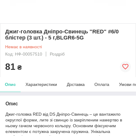
Джиг-головка Дніпро-Свинець "RED" #6/0
блістер (3 шт.) - 5 г,BLGR6-5G
Немає в наявності
Код: НФ-00057510
Роздріб
81
₴
Опис
Характеристики
Доставка
Оплата
Умови п
Опис
Джиг-головка RED від DS Дніпро-Свинець – це вантажило
округлої форми, лите зі свинцю із закріпленим намертво в
ньому гачком червоного кольору. Основним фіксуючим
елементом є потужна закручена пружина. Унікальна