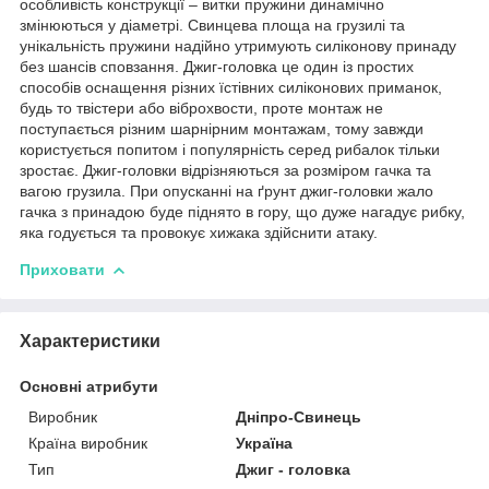
особливість конструкції – витки пружини динамічно
змінюються у діаметрі. Свинцева площа на грузилі та
унікальність пружини надійно утримують силіконову принаду
без шансів сповзання. Джиг-головка це один із простих
способів оснащення різних їстівних силіконових приманок,
будь то твістери або віброхвости, проте монтаж не
поступається різним шарнірним монтажам, тому завжди
користується попитом і популярність серед рибалок тільки
зростає. Джиг-головки відрізняються за розміром гачка та
вагою грузила. При опусканні на ґрунт джиг-головки жало
гачка з принадою буде піднято в гору, що дуже нагадує рибку,
яка годується та провокує хижака здійснити атаку.
Приховати
Характеристики
Основні атрибути
Виробник
Дніпро-Свинець
Країна виробник
Україна
Тип
Джиг - головка