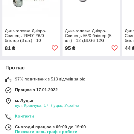
Джиг-головка Дніпро-
Джиг-головка Дніпро-
Джиг
Свинець "RED" #6/0
Свинець #6/0 блістер (5
Свин
блістер (3 шт.) - 10
шт.) - 12 г,BLG6-12G
бліс
г,BLGR6-10G
3G
81
95
44
₴
₴
Про нас
97% позитивних з 513 відгуків за рік
Працює з 17.01.2022
м. Луцьк
вул. Кравчука, 17, Луцьк, Україна
Контакти
Сьогодні працює з 09:00 до 19:00
Показати весь графік роботи