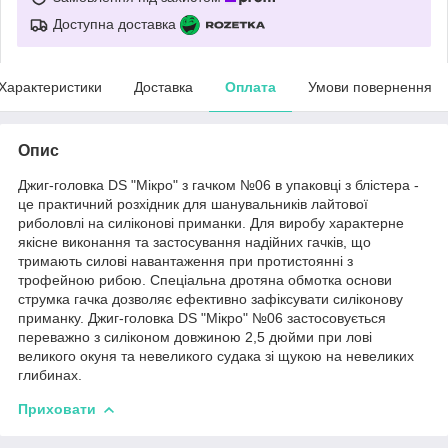
Доступна доставка
Характеристики
Доставка
Оплата
Умови повернення
Опис
Джиг-головка DS "Мікро" з гачком №06 в упаковці з блістера -
це практичний розхідник для шанувальників лайтової
риболовлі на силіконові приманки. Для виробу характерне
якісне виконання та застосування надійних гачків, що
тримають силові навантаження при протистоянні з
трофейною рибою. Спеціальна дротяна обмотка основи
струмка гачка дозволяє ефективно зафіксувати силіконову
приманку. Джиг-головка DS "Мікро" №06 застосовується
переважно з силіконом довжиною 2,5 дюйми при лові
великого окуня та невеликого судака зі щукою на невеликих
глибинах.
Приховати