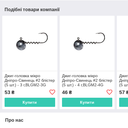
Подібні товари компанії
Джиг-головка мікро
Джиг-головка мікро
Джиг
Дніпро-Свинець #2 блістер
Дніпро-Свинець #2 блістер
Дніп
(5 шт.) - 3 г,BLGM2-3G
(5 шт.) - 4 г,BLGM2-4G
(5 ш
53
46
57
₴
₴
Купити
Купити
Про нас