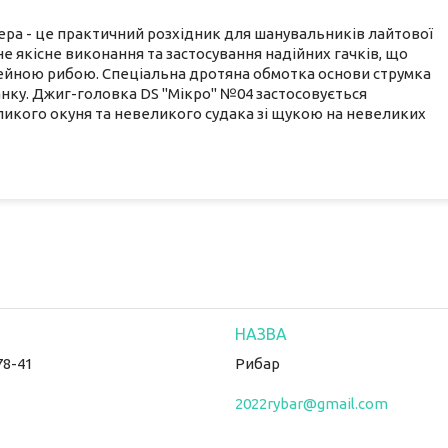
тера - це практичний розхідник для шанувальників лайтової
е якісне виконання та застосування надійних гачків, що
ейною рибою. Спеціальна дротяна обмотка основи струмка
нку. Джиг-головка DS "Мікро" №04 застосовується
ликого окуня та невеликого судака зі щукою на невеликих
78-41
Рибар
2022rybar@gmail.com