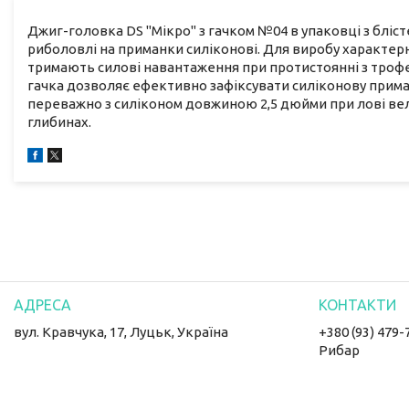
Джиг-головка DS "Мікро" з гачком №04 в упаковці з бліс
риболовлі на приманки силіконові. Для виробу характерн
тримають силові навантаження при протистоянні з троф
гачка дозволяє ефективно зафіксувати силіконову прима
переважно з силіконом довжиною 2,5 дюйми при лові ве
глибинах.
вул. Кравчука, 17, Луцьк, Україна
+380 (93) 479-
Рибар